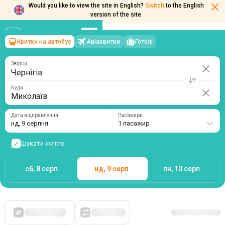
Would you like to view the site in English?
Switch
to the English
version of the site.
Квитки на автобус
Авіаквитки
Готелі
Чернігів
→
Миколаїв
нд, 9 серпня
/
1 пасажир
Звідки
Куди
Дата відправлення
Пасажири
нд, 9 серпня
1 пасажир
Шукати житло
сб, 8 серп.
нд, 9 серп.
пн, 10 серп.
Спочатку дешеві
Фільтри