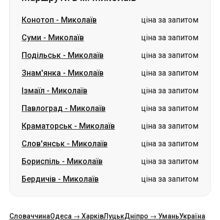
Знам'янка
-
Миколаїв
ціна за запитом
Ізмаїл
-
Миколаїв
ціна за запитом
Павлоград
-
Миколаїв
ціна за запитом
Краматорськ
-
Миколаїв
ціна за запитом
Слов'янськ
-
Миколаїв
ціна за запитом
Бориспіль
-
Миколаїв
ціна за запитом
Бердичів
-
Миколаїв
ціна за запитом
Словаччина
Одеса → Харків
Луцьк
Дніпро → Умань
Україна
Миколаїв → Одеса
Житомир
Київ → Татарбунари
Харків → Київ
Гданськ