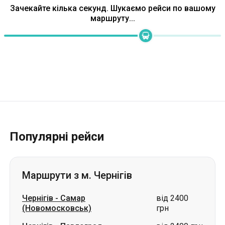
Популярні рейси
Маршрути з м. Чернігів
Чернігів
-
Самар
від 2400
(Новомосковськ)
грн
Чернігів
-
Павлоград
від 2400 грн
Чернігів
-
Трускавець
ціна за запитом
Чернігів
-
Кропивницький
ціна за запитом
Чернігів
-
Володимир
ціна за запитом