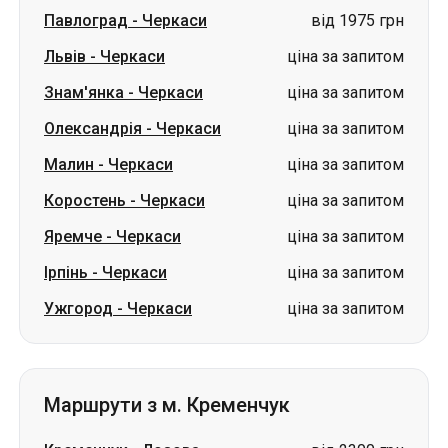
Олександрія
-
Черкаси
ціна за запитом
Малин
-
Черкаси
ціна за запитом
Коростень
-
Черкаси
ціна за запитом
Яремче
-
Черкаси
ціна за запитом
Ірпінь
-
Черкаси
ціна за запитом
Ужгород
-
Черкаси
ціна за запитом
Маршрути з м. Кременчук
Кременчук
-
Лозова
від 2300 грн
Кременчук
-
Самар
від 1800
(Новомосковськ)
грн
Кременчук
-
Ізюм
ціна за запитом