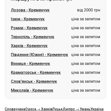
Тернопіль
-
Кременчук
ціна за запитом
Харків
-
Кременчук
ціна за запитом
Південне (Южне)
-
Кременчук
ціна за запитом
Вінниця
-
Кременчук
ціна за запитом
Краматорськ
-
Кременчук
ціна за запитом
Слов'янськ
-
Кременчук
ціна за запитом
Миколаїв
-
Кременчук
ціна за запитом
Словаччина
Одеса → Харків
Луцьк
Дніпро → Умань
Україна
Миколаїв → Одеса
Житомир
Київ → Татарбунари
Харків → Київ
Гданськ