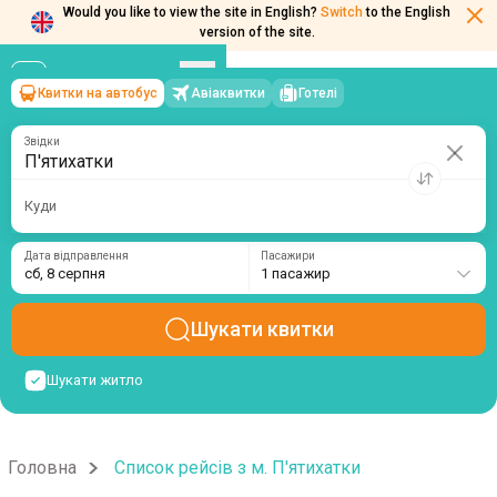
Would you like to view the site in English?
Switch
to the English
version of the site.
Квитки на автобус
Авіаквитки
Готелі
П'ятихатки
→
сб, 8 серпня
/
1 пасажир
Звідки
Куди
Дата відправлення
Пасажири
сб, 8 серпня
1 пасажир
Шукати квитки
Шукати житло
Головна
Список рейсів з м. П'ятихатки