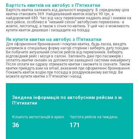
Вартість квитків на автобус з П'ятихатки
Вартість квитка залежить від дальності маршруту. В середньому ціна
квитка становить 369. Найдешевший квиток коштує 90 грн, а
найдорожчий 680. Час від часу перевізники надають акції і знижки на
свої рейси, особливо в "низький сезон" автобусних перевезень - в
жовтні, листопаді, а також з січня по квітень. У цей час є можливість
купити квиток дешевше і заощадити на поїздці.
Як купити квитки на автобус з П'ятихатки
Для оформлення бронювання і покупки квитка, будь ласка, введіть
напрямок в спеціальну форму нагорі сторінки і виберіть дату поїздки.
Ви побачите актуальний список рейсів від перевізників. Виберіть
відповідний рейс і місця в салоні. Заповніть дані про пасажирів і
оплатіть квитки онлайн за допомогою захищеної системи еквайрингу.
Після оплати ви одразу отримаєте квитки і зможете їх скачати. Також
квитки прийдуть вам на email, вказаний при оформленні бронювання.
Покажіть квиток водію при посадці в роздрукованому вигляді. Ви
можете купити квитки з П'ятихатки і назад.
Зведена інформація по автобусним рейсам з м.
П'ятихатки
Кількість автостанцій в країні
Частота рейсів на тиждень
36
171