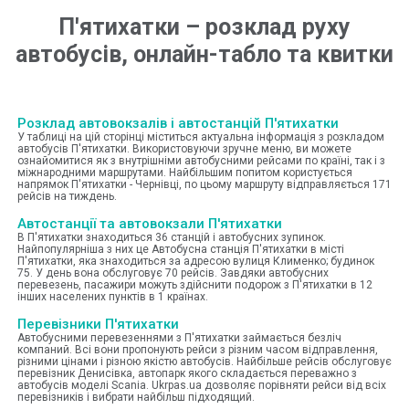
П'ятихатки
–
розклад руху
автобусів, онлайн-табло та квитки
Розклад автовокзалів і автостанцій П'ятихатки
У таблиці на цій сторінці міститься актуальна інформація з розкладом
автобусів П'ятихатки. Використовуючи зручне меню, ви можете
ознайомитися як з внутрішніми автобусними рейсами по країні, так і з
міжнародними маршрутами. Найбільшим попитом користується
напрямок П'ятихатки - Чернівці, по цьому маршруту відправляється 171
рейсів на тиждень.
Автостанції та автовокзали П'ятихатки
В П'ятихатки знаходиться 36 станцій і автобусних зупинок.
Найпопулярніша з них це Автобусна станція П'ятихатки в місті
П'ятихатки, яка знаходиться за адресою вулиця Клименко; будинок
75. У день вона обслуговує 70 рейсів. Завдяки автобусних
перевезень, пасажири можуть здійснити подорож з П'ятихатки в 12
інших населених пунктів в 1 країнах.
Перевізники П'ятихатки
Автобусними перевезеннями з П'ятихатки займається безліч
компаний. Всі вони пропонують рейси з різним часом відправлення,
різними цінами і різною якістю автобусів. Найбільше рейсів обслуговує
перевізник Денисівка, автопарк якого складається переважно з
автобусів моделі Scania. Ukrpas.ua дозволяє порівняти рейси від всіх
перевізників і вибрати найбільш підходящий.