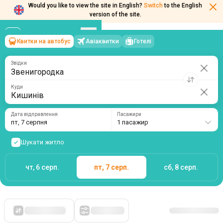
Would you like to view the site in English?
Switch
to the English
Квитки на автобус
Авіаквитки
Готелі
Звенигородка
→
Кишинів
version of the site.
пт, 7 серпня
/
1 пасажир
Звідки
Куди
Дата відправлення
Пасажири
пт, 7 серпня
1 пасажир
Шукати житло
чт, 6 серп.
пт, 7 серп.
сб, 8 серп.