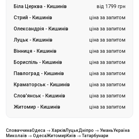
Біла Церква
-
Кишинів
від 1799 грн
Стрий
-
Кишинів
ціна за запитом
Олександрія
-
Кишинів
ціна за запитом
Луцьк
-
Кишинів
ціна за запитом
Вінниця
-
Кишинів
ціна за запитом
Бориспіль
-
Кишинів
ціна за запитом
Павлоград
-
Кишинів
ціна за запитом
Краматорськ
-
Кишинів
ціна за запитом
Слов'янськ
-
Кишинів
ціна за запитом
Житомир
-
Кишинів
ціна за запитом
Словаччина
Одеса → Харків
Луцьк
Дніпро → Умань
Україна
Миколаїв → Одеса
Житомир
Київ → Татарбунари