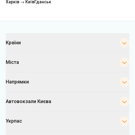
Харків → Київ
Гданськ
Категорії
Країни
Міста
Напрямки
Автовокзали Києва
Укрпас