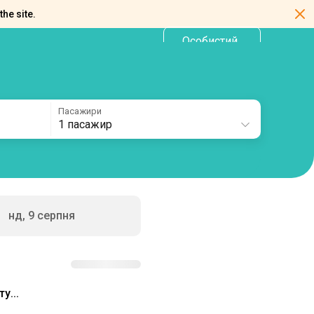
the site.
Особистий
UA
кабінет
Пасажири
1 пасажир
нд, 9 серпня