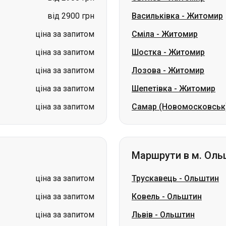
ціна за запитом
Лозова
-
Житомир
ціна за запитом
Шепетівка
-
Житомир
ціна за запитом
Самар (Новомосковськ
Маршрути в м. Оль
ціна за запитом
Трускавець
-
Ольштин
ціна за запитом
Ковель
-
Ольштин
ціна за запитом
Львів
-
Ольштин
ціна за запитом
Київ
-
Ольштин
ціна за запитом
Тернопіль
-
Ольштин
Хмельницький
-
Ольшти