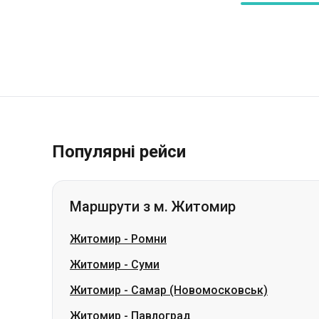
Популярні рейси
Маршрути з м. Житомир
Житомир
-
Ромни
Житомир
-
Суми
Житомир
-
Самар (Новомосковськ)
Житомир
-
Павлоград
Житомир
-
Лозова
Житомир
-
Шепетівка
Житомир
-
Сміла