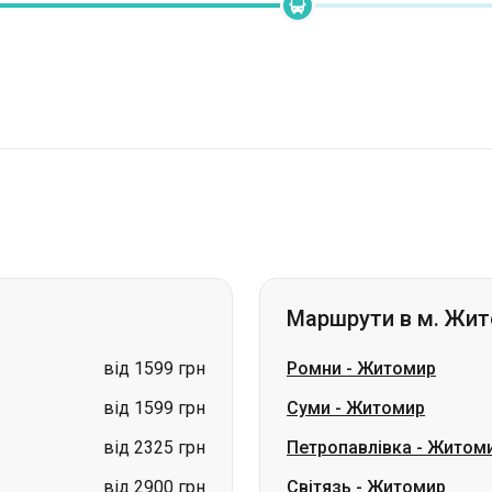
Маршрути в м. Жи
від 1599 грн
Ромни
-
Житомир
від 1599 грн
Суми
-
Житомир
від 2325 грн
Петропавлівка
-
Житом
від 2900 грн
Світязь
-
Житомир
від 2900 грн
Васильківка
-
Житомир
ціна за запитом
Сміла
-
Житомир
ціна за запитом
Шостка
-
Житомир