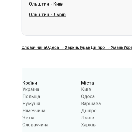
Словаччина
Одеса → Харків
Луцьк
Дніпро → Умань
Укр
Категорії
Країни
Міста
Україна
Київ
Польща
Одеса
Румунія
Варшава
Німеччина
Дніпро
Чехія
Львів
Словаччина
Харків