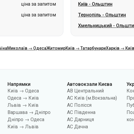
аїна
Миколаїв → Одеса
Житомир
Київ → Татарбунари
Харків → Киї
Напрямки
Автовокзали Києва
Ук
Київ → Одеса
АВ Центральний
Ко
Одеса → Київ
АС Київ (м.Вокзальна)
Про
Львів → Київ
АС Полісся
Пуб
Варшава → Дніпро
АС Південна
По
Дніпро → Одеса
АС Дарниця
кон
Київ → Львів
АС Дачна