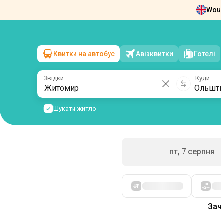
Woul
Новини
Про нас
Повернення квит
Квитки на автобус
Авіаквитки
Готелі
Житомир
→
Ольштин
сб, 8 серпня
/
1 пасажир
Звідки
Куди
Шукати житло
пт, 7 серпня
Спочатку дешеві