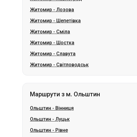
Житомир
-
Шостка
Житомир
-
Славута
Житомир
-
Світловодськ
Маршрути з м. Ольштин
Ольштин
-
Вінниця
Ольштин
-
Луцьк
Ольштин
-
Рівне
Ольштин
-
Київ
Ольштин
-
Львів