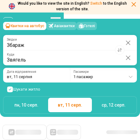
Would you like to view the site in English?
Switch
to the English
Квитки на автобус
Авіаквитки
Готелі
Збараж
→
Звягель
version of the site.
вт, 11 серпня
/
1 пасажир
Звідки
Куди
Дата відправлення
Пасажири
вт, 11 серпня
1 пасажир
Шукати житло
пн, 10 серп.
вт, 11 серп.
ср, 12 серп.