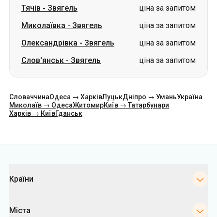
Тячів
-
Звягель
ціна за запитом
Миколаївка
-
Звягель
ціна за запитом
Олександрівка
-
Звягель
ціна за запитом
Слов'янськ
-
Звягель
ціна за запитом
Словаччина
Одеса → Харків
Луцьк
Дніпро → Умань
Україна
Миколаїв → Одеса
Житомир
Київ → Татарбунари
Харків → Київ
Гданськ
Категорії
Країни
Міста