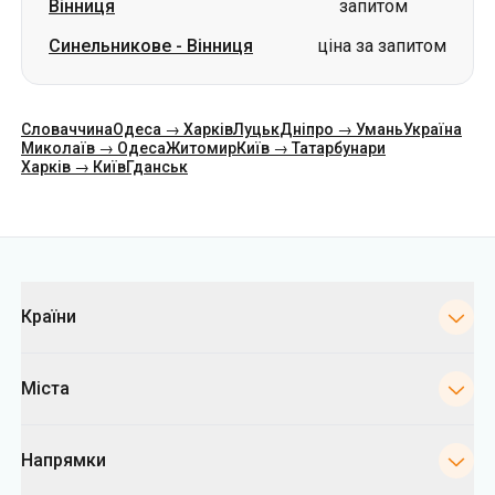
Вінниця
запитом
Синельникове
-
Вінниця
ціна за запитом
Словаччина
Одеса → Харків
Луцьк
Дніпро → Умань
Україна
Миколаїв → Одеса
Житомир
Київ → Татарбунари
Харків → Київ
Гданськ
Категорії
Країни
Міста
Напрямки