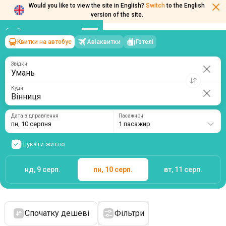
Would you like to view the site in English?
Switch
to the English
version of the site.
Квитки на автобус
Авіаквитки
Готелі
Умань
→
Вінниця
пн, 10 серпня
/
1 пасажир
Звідки
Куди
Дата відправлення
Пасажири
пн, 10 серпня
1 пасажир
Шукати житло
нд, 9 серп.
пн, 10 серп.
вт, 11 серп.
Спочатку дешеві
Фільтри