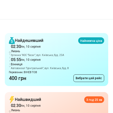
Рекомендації
Найдешевший
Найнижча ціна
02:30
пн, 10 серпня
Умань
Зупинка "АЗС "Socar", вул. Київська, буд. 25А
05:55
пн, 10 серпня
Вінниця
Автовокзал "Центральний", вул. Київська, буд. 8
Перевізник: ВІНЕВ ТОВ
400 грн
Вибрати цей рейс
Найшвидший
3 год 25 хв
02:30
пн, 10 серпня
Умань