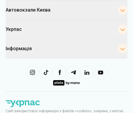
Автовокзали Києва
Укрпас
Інформація
Сайт використовує інформацію з файлів «cookies», зокрема, з метою
збору статистики, аналізу даних про поведінку користувачів, а також у
рекламних цілях. Ми можемо використовувати інформацію, щоб
показувати вам релевантний контент на сайті. Ви можете змінити
налаштування cookies у вашому браузері. Зміна налаштувань може