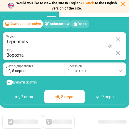
Would you like to view the site in English?
Switch
to the English
Квитки на автобус
Авіаквитки
Готелі
Тернопіль
→
Ворохта
version of the site.
сб, 8 серпня
/
1 пасажир
Звідки
Куди
Дата відправлення
Пасажири
сб, 8 серпня
1 пасажир
Шукати житло
пт, 7 серп.
сб, 8 серп.
нд, 9 серп.