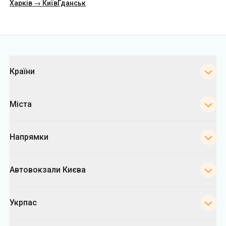
Харків → Київ
Гданськ
Категорії
Країни
Міста
Напрямки
Автовокзали Києва
Укрпас