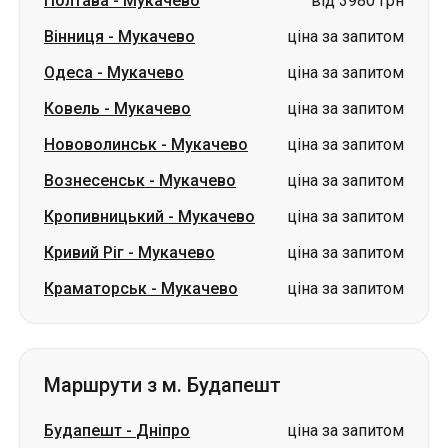
Нововолинськ
-
Мукачево
ціна за запитом
Вознесенськ
-
Мукачево
ціна за запитом
Кропивницький
-
Мукачево
ціна за запитом
Кривий Ріг
-
Мукачево
ціна за запитом
Краматорськ
-
Мукачево
ціна за запитом
Маршрути з м. Будапешт
Будапешт
-
Дніпро
ціна за запитом
Будапешт
-
Ясіня
ціна за запитом
Будапешт
-
Спліт
ціна за запитом
Будапешт
-
Івано-Франківськ
ціна за запитом