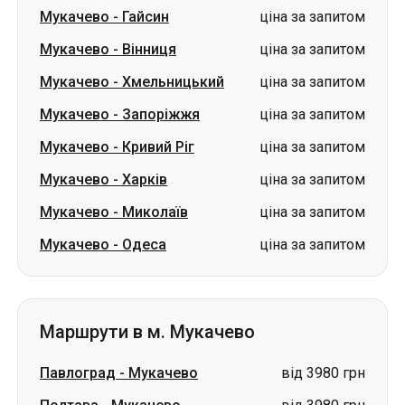
Мукачево
-
Запоріжжя
ціна за запитом
Мукачево
-
Кривий Ріг
ціна за запитом
Мукачево
-
Харків
ціна за запитом
Мукачево
-
Миколаїв
ціна за запитом
Мукачево
-
Одеса
ціна за запитом
Маршрути в м. Мукачево
Павлоград
-
Мукачево
від 3980 грн
Полтава
-
Мукачево
від 3980 грн
Вінниця
-
Мукачево
ціна за запитом
Одеса
-
Мукачево
ціна за запитом
Ковель
-
Мукачево
ціна за запитом