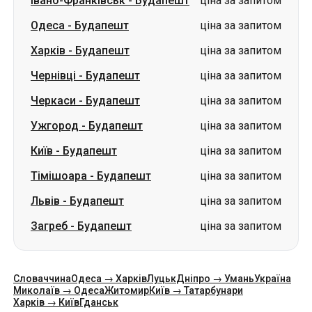
Черкаси
-
Будапешт
ціна за запитом
Ужгород
-
Будапешт
ціна за запитом
Київ
-
Будапешт
ціна за запитом
Тімішоара
-
Будапешт
ціна за запитом
Львів
-
Будапешт
ціна за запитом
Загреб
-
Будапешт
ціна за запитом
Словаччина
Одеса → Харків
Луцьк
Дніпро → Умань
Україна
Миколаїв → Одеса
Житомир
Київ → Татарбунари
Харків → Київ
Гданськ
Категорії
Країни