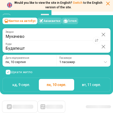
Would you like to view the site in English?
Switch
to the English
version of the site.
Квитки на автобус
Авіаквитки
Готелі
Мукачево
→
Будапешт
пн, 10 серпня
/
1 пасажир
Звідки
Куди
Дата відправлення
Пасажири
пн, 10 серпня
1 пасажир
Шукати житло
нд, 9 серп.
пн, 10 серп.
вт, 11 серп.
Спочатку дешеві
Фільтри