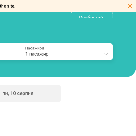
the site.
Особистий
UA
кабінет
Пасажири
1 пасажир
пн, 10 серпня