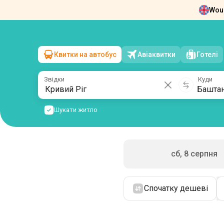
Woul
Новини
Про нас
Повернення квит
Квитки на автобус
Авіаквитки
Готелі
Кривий Ріг
→
Баштанка
нд, 9 серпня
/
1 пасажир
Звідки
Куди
Шукати житло
сб, 8 серпня
Спочатку дешеві