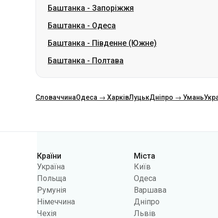
Баштанка
-
Запоріжжя
Баштанка
-
Одеса
Баштанка
-
Південне (Южне)
Баштанка
-
Полтава
Словаччина
Одеса → Харків
Луцьк
Дніпро → Умань
Укр
Категорії
Країни
Міста
Україна
Київ
Польща
Одеса
Румунія
Варшава
Німеччина
Дніпро
Чехія
Львів