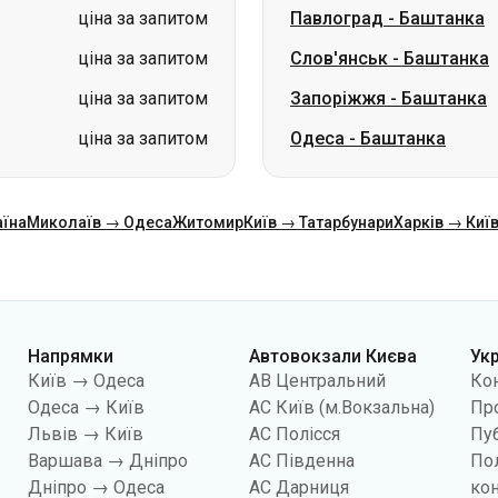
ціна за запитом
Павлоград
-
Баштанка
ціна за запитом
Слов'янськ
-
Баштанка
ціна за запитом
Запоріжжя
-
Баштанка
ціна за запитом
Одеса
-
Баштанка
аїна
Миколаїв → Одеса
Житомир
Київ → Татарбунари
Харків → Киї
Напрямки
Автовокзали Києва
Ук
Київ → Одеса
АВ Центральний
Ко
Одеса → Київ
АС Київ (м.Вокзальна)
Про
Львів → Київ
АС Полісся
Пуб
Варшава → Дніпро
АС Південна
По
Дніпро → Одеса
АС Дарниця
кон