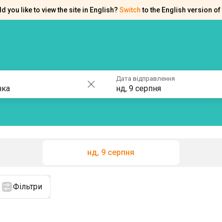
d you like to view the site in English?
Switch
to the English version of 
ків
Контакти
Допомога
Дата відправлення
нд, 9 серпня
нд, 9 серпня
Фільтри