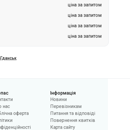
ціна за запитом
ціна за запитом
ціна за запитом
ціна за запитом
в
Гданськ
рпас
Інформація
нтакти
Новини
 нас
Перевізникам
лічна оферта
Питання та відповіді
літики
Повернення квитків
фіденційності
Карта сайту