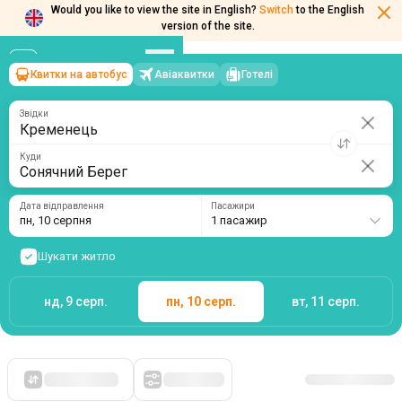
Would you like to view the site in English?
Switch
to the English
Квитки на автобус
Авіаквитки
Готелі
Кременець
→
Сонячний Берег
version of the site.
пн, 10 серпня
/
1 пасажир
Звідки
Куди
Дата відправлення
Пасажири
пн, 10 серпня
1 пасажир
Шукати житло
нд, 9 серп.
пн, 10 серп.
вт, 11 серп.