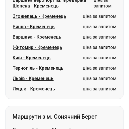
Варшава аеропорт ім. Фредеріка
ціна за
Шопена
-
Кременець
запитом
Згожелець
-
Кременець
ціна за запитом
Ряшів
-
Кременець
ціна за запитом
Варшава
-
Кременець
ціна за запитом
Житомир
-
Кременець
ціна за запитом
Київ
-
Кременець
ціна за запитом
Тернопіль
-
Кременець
ціна за запитом
Львів
-
Кременець
ціна за запитом
Луцьк
-
Кременець
ціна за запитом
Маршрути з м. Сонячний Берег