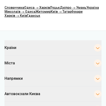
Словаччина
Одеса → Харків
Луцьк
Дніпро → Умань
Україна
Миколаїв → Одеса
Житомир
Київ → Татарбунари
Харків → Київ
Гданськ
Категорії
Країни
Міста
Напрямки
Автовокзали Києва