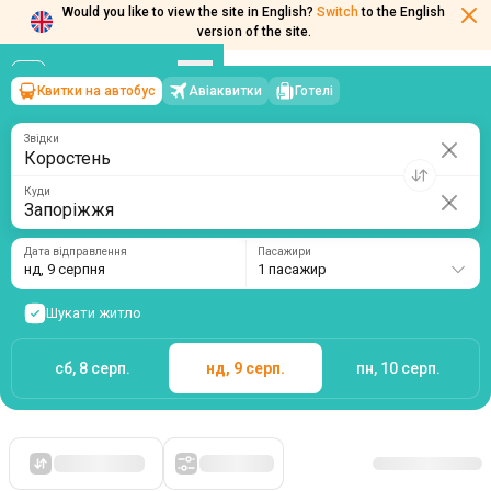
Would you like to view the site in English?
Switch
to the English
version of the site.
Квитки на автобус
Авіаквитки
Готелі
Коростень
→
Запоріжжя
нд, 9 серпня
/
1 пасажир
Звідки
Куди
Дата відправлення
Пасажири
нд, 9 серпня
1 пасажир
Шукати житло
сб, 8 серп.
нд, 9 серп.
пн, 10 серп.
Спочатку дешеві
Фільтри