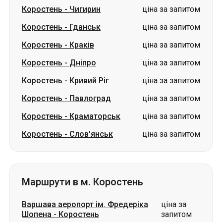
Коростень
-
Дніпро
ціна за запитом
Коростень
-
Кривий Ріг
ціна за запитом
Коростень
-
Павлоград
ціна за запитом
Коростень
-
Краматорськ
ціна за запитом
Коростень
-
Слов'янськ
ціна за запитом
Маршрути в м. Коростень
Варшава аеропорт ім. Фредеріка
ціна за
Шопена
-
Коростень
запитом
Володимир
-
Коростень
ціна за запитом
Ковель
-
Коростень
ціна за запитом
Дніпро
-
Коростень
ціна за запитом