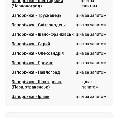
Запоріжжя
-
Івано-Франківськ
ціна за запитом
Запоріжжя
-
Стрий
ціна за запитом
Запоріжжя
-
Олександрія
ціна за запитом
Запоріжжя
-
Яремче
ціна за запитом
Запоріжжя
-
Павлоград
ціна за запитом
Запоріжжя
-
Шахтарське
ціна за
(Першотравенськ)
запитом
Запоріжжя
-
Ірпінь
ціна за запитом
Маршрути в м. Запоріжжя
Південне (Южне)
-
Запоріжжя
ціна за запитом
Ізмаїл
-
Запоріжжя
ціна за запитом