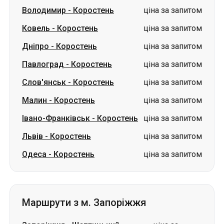
Павлоград
-
Коростень
ціна за запитом
Слов'янськ
-
Коростень
ціна за запитом
Малин
-
Коростень
ціна за запитом
Івано-Франківськ
-
Коростень
ціна за запитом
Львів
-
Коростень
ціна за запитом
Одеса
-
Коростень
ціна за запитом
Маршрути з м. Запоріжжя
Запоріжжя
-
Шептицький
ціна за
(Червоноград)
запитом
Запоріжжя
-
Трускавець
ціна за запитом
Запоріжжя
-
Світловодськ
ціна за запитом