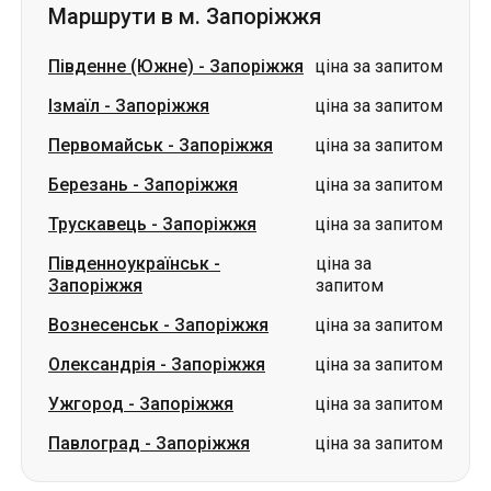
Первомайськ
-
Запоріжжя
ціна за запитом
Березань
-
Запоріжжя
ціна за запитом
Трускавець
-
Запоріжжя
ціна за запитом
Південноукраїнськ
-
ціна за
Запоріжжя
запитом
Вознесенськ
-
Запоріжжя
ціна за запитом
Олександрія
-
Запоріжжя
ціна за запитом
Ужгород
-
Запоріжжя
ціна за запитом
Павлоград
-
Запоріжжя
ціна за запитом
Словаччина
Одеса → Харків
Луцьк
Дніпро → Умань
Україна
Миколаїв → Одеса
Житомир
Київ → Татарбунари
Харків → Київ
Гданськ