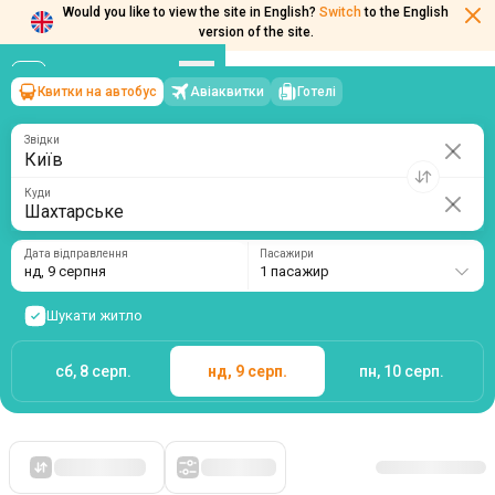
Would you like to view the site in English?
Switch
to the English
version of the site.
Квитки на автобус
Авіаквитки
Готелі
Київ
→
Шахтарське
нд, 9 серпня
/
1 пасажир
Звідки
Куди
Дата відправлення
Пасажири
нд, 9 серпня
1 пасажир
Шукати житло
сб, 8 серп.
нд, 9 серп.
пн, 10 серп.