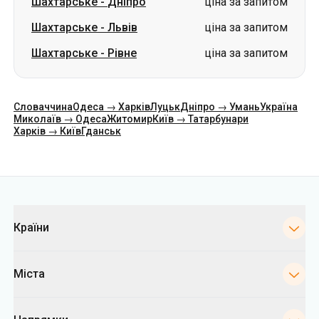
Шахтарське
-
Дніпро
ціна за запитом
Шахтарське
-
Львів
ціна за запитом
Шахтарське
-
Рівне
ціна за запитом
Словаччина
Одеса → Харків
Луцьк
Дніпро → Умань
Україна
Миколаїв → Одеса
Житомир
Київ → Татарбунари
Харків → Київ
Гданськ
Категорії
Країни
Міста