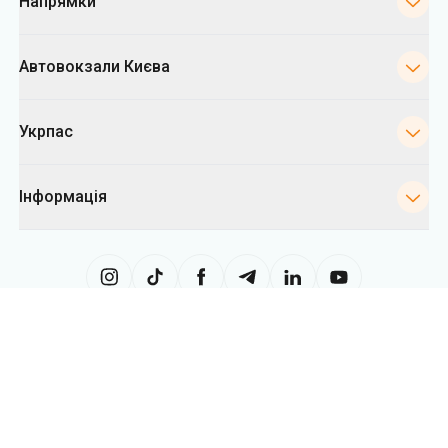
Напрямки
Автовокзали Києва
Укрпас
Інформація
Сайт використовує інформацію з файлів «cookies», зокрема, з метою
збору статистики, аналізу даних про поведінку користувачів, а також у
рекламних цілях. Ми можемо використовувати інформацію, щоб