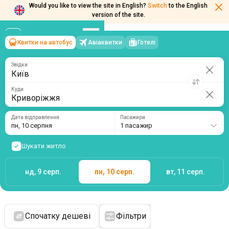
Would you like to view the site in English?
Switch
to the English
version of the site.
Квитки на автобус
Авіаквитки
Готелі
Київ
→
Криворіжжя
пн, 10 серпня
/
1 пасажир
Звідки
Куди
Дата відправлення
Пасажири
пн, 10 серпня
1 пасажир
Шукати житло
нд, 9 серп.
пн, 10 серп.
вт, 11 серп.
Спочатку дешеві
Фільтри