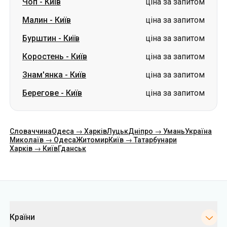
Чоп
-
Київ
ціна за запитом
Малин
-
Київ
ціна за запитом
Бурштин
-
Київ
ціна за запитом
Коростень
-
Київ
ціна за запитом
Знам'янка
-
Київ
ціна за запитом
Берегове
-
Київ
ціна за запитом
Словаччина
Одеса → Харків
Луцьк
Дніпро → Умань
Україна
Миколаїв → Одеса
Житомир
Київ → Татарбунари
Харків → Київ
Гданськ
Категорії
Країни