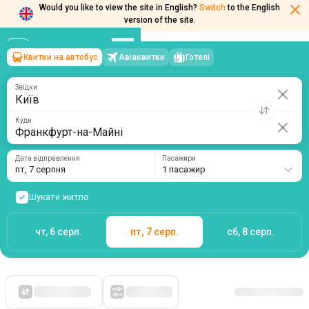
Would you like to view the site in English?
Switch
to the English
version of the site.
Квитки на автобус
Авіаквитки
Готелі
Київ
→
Франкфурт-на-Майні
пт, 7 серпня
/
1 пасажир
Звідки
Куди
Дата відправлення
Пасажири
пт, 7 серпня
1 пасажир
Шукати житло
чт, 6 серп.
пт, 7 серп.
сб, 8 серп.
Спочатку дешеві
Фільтри