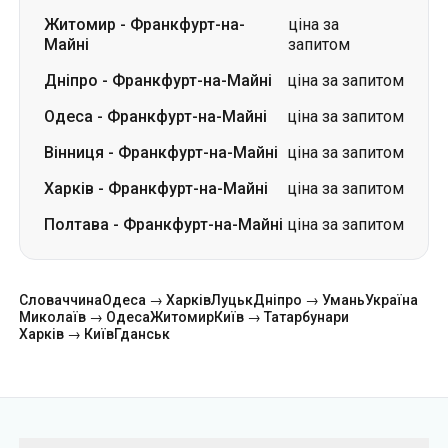
Вінниця
-
Франкфурт-на-Майні
ціна за запитом
Харків
-
Франкфурт-на-Майні
ціна за запитом
Полтава
-
Франкфурт-на-Майні
ціна за запитом
Словаччина
Одеса → Харків
Луцьк
Дніпро → Умань
Україна
Миколаїв → Одеса
Житомир
Київ → Татарбунари
Харків → Київ
Гданськ
Категорії
Країни
Міста