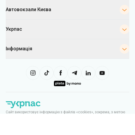
Автовокзали Києва
Укрпас
Інформація
Сайт використовує інформацію з файлів «cookies», зокрема, з метою
збору статистики, аналізу даних про поведінку користувачів, а також у
рекламних цілях. Ми можемо використовувати інформацію, щоб
показувати вам релевантний контент на сайті. Ви можете змінити
налаштування cookies у вашому браузері. Зміна налаштувань може