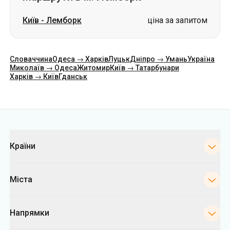
Київ
-
Лемборк
ціна за запитом
Словаччина
Одеса → Харків
Луцьк
Дніпро → Умань
Україна
Миколаїв → Одеса
Житомир
Київ → Татарбунари
Харків → Київ
Гданськ
Категорії
Країни
Міста
Напрямки