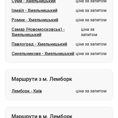
Суми
-
Хмельницький
ціна за запитом
Ізмаїл
-
Хмельницький
ціна за запитом
Ромни
-
Хмельницький
ціна за запитом
Самар (Новомосковськ)
-
ціна за
Хмельницький
запитом
Павлоград
-
Хмельницький
ціна за запитом
Синельникове
-
Хмельницький
ціна за запитом
Маршрути з м. Лемборк
Лемборк
-
Київ
ціна за запитом
Маршрути в м. Лемборк