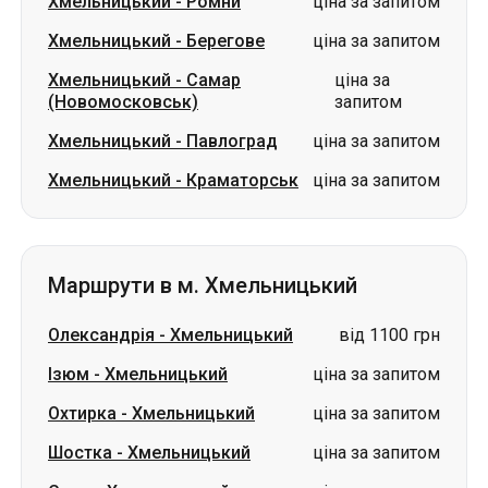
Хмельницький
-
Ромни
ціна за запитом
Хмельницький
-
Берегове
ціна за запитом
Хмельницький
-
Самар
ціна за
(Новомосковськ)
запитом
Хмельницький
-
Павлоград
ціна за запитом
Хмельницький
-
Краматорськ
ціна за запитом
Маршрути в м. Хмельницький
Олександрія
-
Хмельницький
від 1100 грн
Ізюм
-
Хмельницький
ціна за запитом
Охтирка
-
Хмельницький
ціна за запитом
Шостка
-
Хмельницький
ціна за запитом