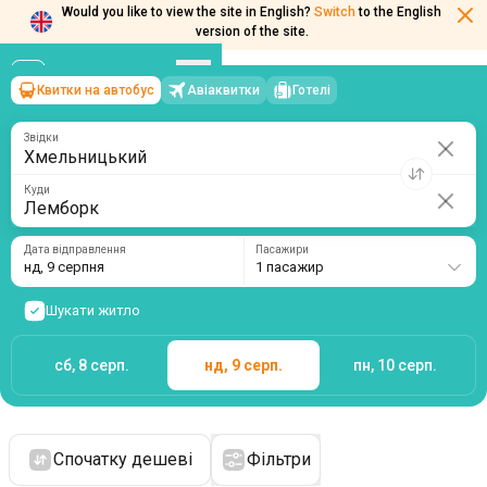
Would you like to view the site in English?
Switch
to the English
version of the site.
Квитки на автобус
Авіаквитки
Готелі
Хмельницький
→
Лемборк
нд, 9 серпня
/
1 пасажир
Звідки
Куди
Дата відправлення
Пасажири
нд, 9 серпня
1 пасажир
Шукати житло
сб, 8 серп.
нд, 9 серп.
пн, 10 серп.
Спочатку дешеві
Фільтри