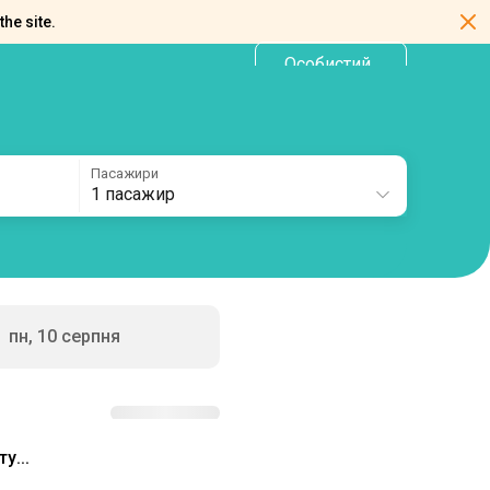
the site.
Особистий
UA
кабінет
Пасажири
1 пасажир
пн, 10 серпня