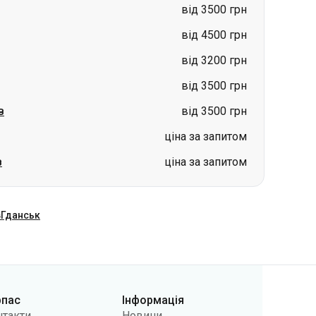
від 3500 грн
в
від 3500 грн
ціна за запитом
в
ціна за запитом
в
Гданськ
рпас
Інформація
нтакти
Новини
 нас
Перевізникам
лічна оферта
Питання та відповіді
літики
Повернення квитків
фіденційності
Карта сайту