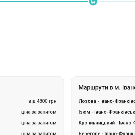
Маршрути в м. Іван
від 4800 грн
Лозова
-
Івано-Франків
ціна за запитом
Ізюм
-
Івано-Франківсь
ціна за запитом
Кропивницький
-
Івано-
ціна за запитом
Берегове
-
Івано-Франк
ціна за запитом
Суми
-
Івано-Франківсь
ціна за запитом
Вознесенськ
-
Івано-Фр
ціна за запитом
Кам'янське
-
Івано-Фра