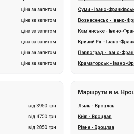
ціна за запитом
Кривий Ріг
-
Івано-Фран
ціна за запитом
Павлоград
-
Івано-Фран
ціна за запитом
Краматорськ
-
Івано-Фр
Маршрути в м. Вро
від 3950 грн
Львів
-
Вроцлав
від 4750 грн
Київ
-
Вроцлав
від 2850 грн
Рівне
-
Вроцлав
від 3750 грн
Житомир
-
Вроцлав
від 3400 грн
Харків
-
Вроцлав
від 3500 грн
Тернопіль
-
Вроцлав