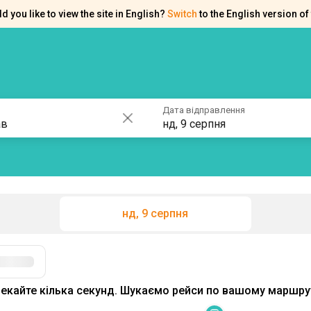
d you like to view the site in English?
Switch
to the English version of 
ків
Контакти
Допомога
Дата відправлення
нд, 9 серпня
нд, 9 серпня
Фільтри