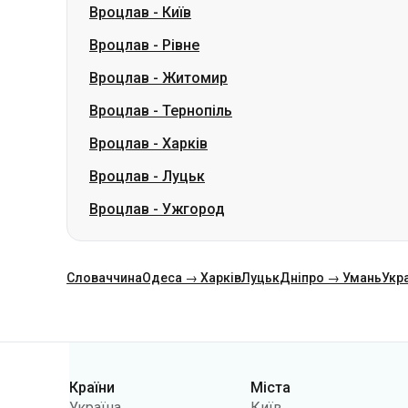
Вроцлав
-
Тернопіль
Вроцлав
-
Харків
Вроцлав
-
Луцьк
Вроцлав
-
Ужгород
Словаччина
Одеса → Харків
Луцьк
Дніпро → Умань
Укр
Категорії
Країни
Міста
Україна
Київ
Польща
Одеса
Румунія
Варшава
Німеччина
Дніпро
Чехія
Львів