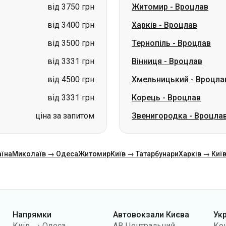
від 3331 грн
Вінниця
-
Вроцлав
від 4500 грн
Хмельницький
-
Вроцла
від 3331 грн
Корець
-
Вроцлав
ціна за запитом
Звенигородка
-
Вроцла
аїна
Миколаїв → Одеса
Житомир
Київ → Татарбунари
Харків → Киї
Напрямки
Автовокзали Києва
Ук
Київ → Одеса
АВ Центральний
Ко
Одеса → Київ
АС Київ (м.Вокзальна)
Про
Львів → Київ
АС Полісся
Пуб
Варшава → Дніпро
АС Південна
По
Дніпро → Одеса
АС Дарниця
кон