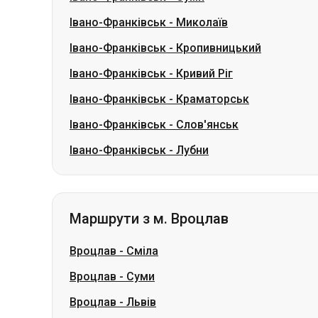
Івано-Франківськ
-
Краматорськ
Івано-Франківськ
-
Слов'янськ
Івано-Франківськ
-
Лубни
Маршрути з м. Вроцлав
Вроцлав
-
Сміла
Вроцлав
-
Суми
Вроцлав
-
Львів
Вроцлав
-
Київ
Вроцлав
-
Рівне
Вроцлав
-
Житомир