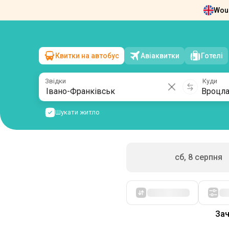
Woul
Новини
Про нас
Повернення квит
Квитки на автобус
Авіаквитки
Готелі
Івано-Франківськ
→
Вроцлав
нд, 9 серпня
/
1 пасажир
Звідки
Куди
Шукати житло
сб, 8 серпня
Спочатку дешеві