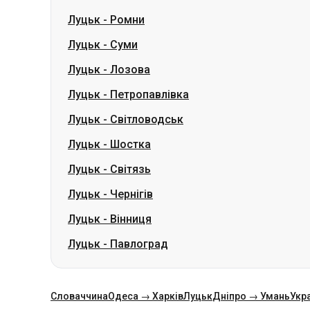
Луцьк
-
Ромни
Луцьк
-
Суми
Луцьк
-
Лозова
Луцьк
-
Петропавлівка
Луцьк
-
Світловодськ
Луцьк
-
Шостка
Луцьк
-
Світязь
Луцьк
-
Чернігів
Луцьк
-
Вінниця
Луцьк
-
Павлоград
Словаччина
Одеса → Харків
Луцьк
Дніпро → Умань
Укр