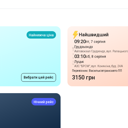
Найшвидший
Найнижча ціна
09:20
пт, 7 серпня
Грудзьондз
Автовокзал Грудзендз, вул. Рапацького,
03:10
сб, 8 серпня
Луцьк
АЗС "БРСМ", вул. Конякіна, буд. 24А
Перевізник: Васильківтрансавто ПП
3150 грн
Вибрати цей рейс
Нічний рейс