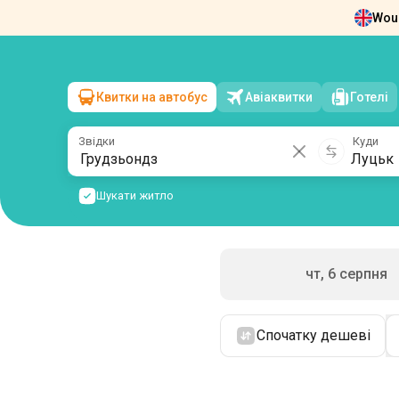
Woul
Новини
Про нас
Повернення квит
Квитки на автобус
Авіаквитки
Готелі
Грудзьондз
→
Луцьк
пт, 7 серпня
/
1 пасажир
Звідки
Куди
Шукати житло
чт, 6 серпня
Спочатку дешеві