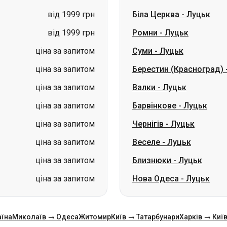
від 1999 грн
Біла Церква
-
Луцьк
від 1999 грн
Ромни
-
Луцьк
ціна за запитом
Суми
-
Луцьк
ціна за запитом
Берестин (Красноград)
ціна за запитом
Валки
-
Луцьк
ціна за запитом
Барвінкове
-
Луцьк
ціна за запитом
Чернігів
-
Луцьк
ціна за запитом
Веселе
-
Луцьк
ціна за запитом
Близнюки
-
Луцьк
ціна за запитом
Нова Одеса
-
Луцьк
аїна
Миколаїв → Одеса
Житомир
Київ → Татарбунари
Харків → Киї