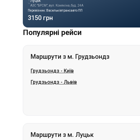
Луцьк
АЗС "БРСМ", вул. Конякіна, буд. 24А
Перевізник: Васильківтрансавто ПП
3150 грн
Популярні рейси
Маршрути з м. Грудзьондз
Грудзьондз
-
Київ
Грудзьондз
-
Львів
Маршрути з м. Луцьк