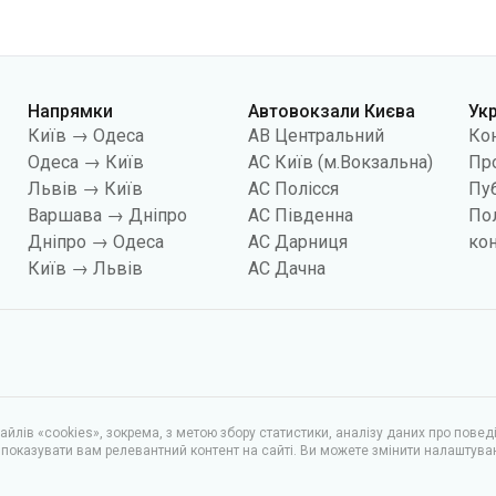
Напрямки
Автовокзали Києва
Ук
Київ → Одеса
АВ Центральний
Ко
Одеса → Київ
АС Київ (м.Вокзальна)
Про
Львів → Київ
АС Полісся
Пуб
Варшава → Дніпро
АС Південна
По
Дніпро → Одеса
АС Дарниця
кон
Київ → Львів
АС Дачна
йлів «cookies», зокрема, з метою збору статистики, аналізу даних про повед
показувати вам релевантний контент на сайті. Ви можете змінити налаштува