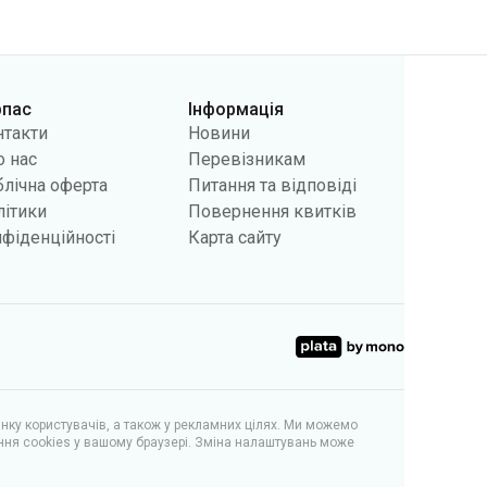
рпас
Інформація
нтакти
Новини
 нас
Перевізникам
лічна оферта
Питання та відповіді
літики
Повернення квитків
фіденційності
Карта сайту
інку користувачів, а також у рекламних цілях. Ми можемо
ння cookies у вашому браузері. Зміна налаштувань може