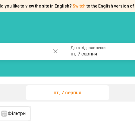
d you like to view the site in English?
Switch
to the English version of 
ків
Контакти
Допомога
Дата відправлення
пт, 7 серпня
пт, 7 серпня
Фільтри