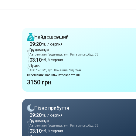
Рекомендації
Найдешевший
09:20
пт, 7 серпня
Грудзьондз
Автовокзал Грудзендз, вул. Рапацького, буд. 33
03:10
сб, 8 серпня
Луцьк
АЗС "БРСМ", вул. Конякіна, буд. 24А
Перевізник: Васильківтрансавто ПП
3150 грн
Пізне прибуття
09:20
пт, 7 серпня
Грудзьондз
Автовокзал Грудзендз, вул. Рапацького, буд. 33
03:10
сб, 8 серпня