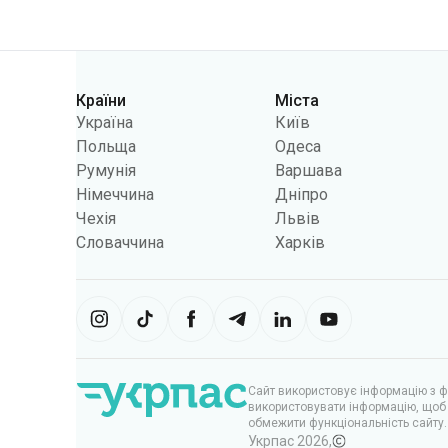
Категорії
Країни
Міста
Україна
Київ
Польща
Одеса
Румунія
Варшава
Німеччина
Дніпро
Чехія
Львів
Словаччина
Харків
Сайт використовує інформацію з фа
використовувати інформацію, щоб 
обмежити функціональність сайту.
Укрпас
2026
,