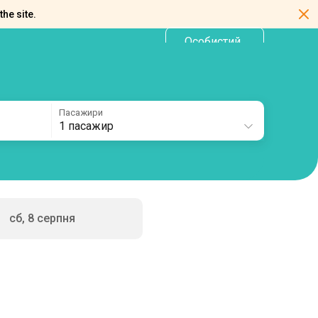
the site.
Особистий
UA
кабінет
Пасажири
1 пасажир
сб, 8 серпня