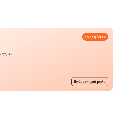
16 год 50 хв
 буд. 33
Вибрати цей рейс