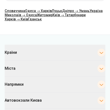
Словаччина
Одеса → Харків
Луцьк
Дніпро → Умань
Україна
Миколаїв → Одеса
Житомир
Київ → Татарбунари
Харків → Київ
Гданськ
Категорії
Країни
Міста
Напрямки
Автовокзали Києва