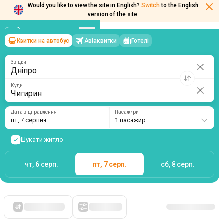
Would you like to view the site in English?
Switch
to the English
version of the site.
Квитки на автобус
Авіаквитки
Готелі
Дніпро
→
Чигирин
пт, 7 серпня
/
1 пасажир
Звідки
Куди
Дата відправлення
Пасажири
пт, 7 серпня
1 пасажир
Шукати житло
чт, 6 серп.
пт, 7 серп.
сб, 8 серп.