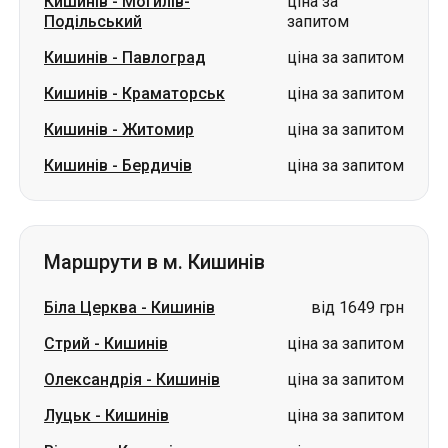
Кишинів
-
Могилів-
ціна за
Подільський
запитом
Кишинів
-
Павлоград
ціна за запитом
Кишинів
-
Краматорськ
ціна за запитом
Кишинів
-
Житомир
ціна за запитом
Кишинів
-
Бердичів
ціна за запитом
Маршрути в м. Кишинів
Біла Церква
-
Кишинів
від 1649 грн
Стрий
-
Кишинів
ціна за запитом
Олександрія
-
Кишинів
ціна за запитом
Луцьк
-
Кишинів
ціна за запитом