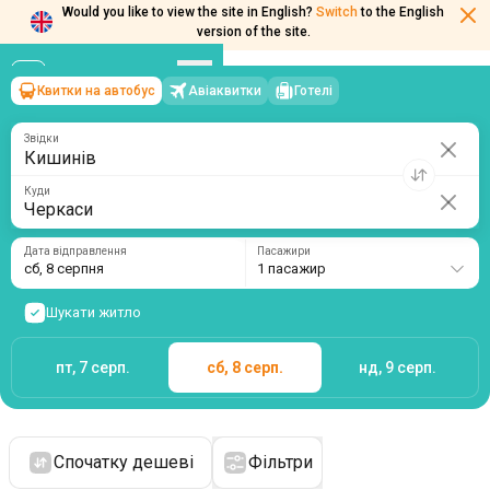
Would you like to view the site in English?
Switch
to the English
version of the site.
Квитки на автобус
Авіаквитки
Готелі
Кишинів
→
Черкаси
сб, 8 серпня
/
1 пасажир
Звідки
Куди
Дата відправлення
Пасажири
сб, 8 серпня
1 пасажир
Шукати житло
пт, 7 серп.
сб, 8 серп.
нд, 9 серп.
Спочатку дешеві
Фільтри