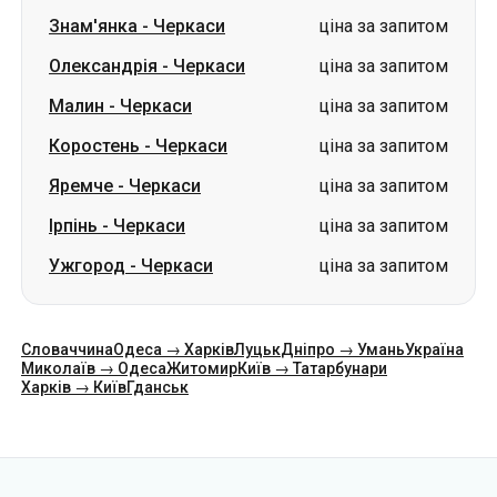
Знам'янка
-
Черкаси
ціна за запитом
Олександрія
-
Черкаси
ціна за запитом
Малин
-
Черкаси
ціна за запитом
Коростень
-
Черкаси
ціна за запитом
Яремче
-
Черкаси
ціна за запитом
Ірпінь
-
Черкаси
ціна за запитом
Ужгород
-
Черкаси
ціна за запитом
Словаччина
Одеса → Харків
Луцьк
Дніпро → Умань
Україна
Миколаїв → Одеса
Житомир
Київ → Татарбунари
Харків → Київ
Гданськ