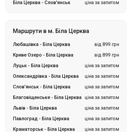
Любашівка
-
Біла Церква
від 899 грн
Криве Озеро
-
Біла Церква
від 899 грн
Луцьк
-
Біла Церква
ціна за запитом
Олександрівка
-
Біла Церква
ціна за запитом
Слов'янськ
-
Біла Церква
ціна за запитом
Благовіщенське
-
Біла Церква
ціна за запитом
Львів
-
Біла Церква
ціна за запитом
Павлоград
-
Біла Церква
ціна за запитом
Краматорськ
-
Біла Церква
ціна за запитом
Ізюм
-
Біла Церква
ціна за запитом
Словаччина
Одеса → Харків
Луцьк
Дніпро → Умань
Україна
Миколаїв → Одеса
Житомир
Київ → Татарбунари