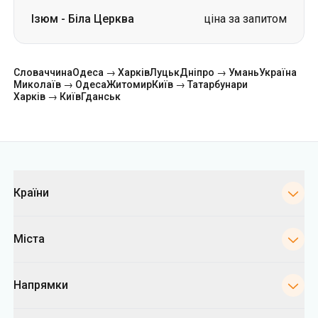
Харків → Київ
Гданськ
Категорії
Країни
Міста
Напрямки
Автовокзали Києва
Укрпас