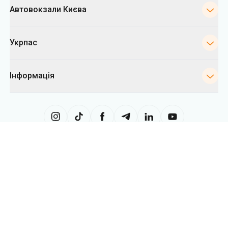
Інформація
Сайт використовує інформацію з файлів «cookies», зокрема, з метою
збору статистики, аналізу даних про поведінку користувачів, а також у
рекламних цілях. Ми можемо використовувати інформацію, щоб
показувати вам релевантний контент на сайті. Ви можете змінити
налаштування cookies у вашому браузері. Зміна налаштувань може
обмежити функціональність сайту.
Укрпас
2026
,