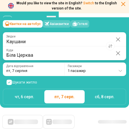
Would you like to view the site in English?
Switch
to the English
version of the site.
Квитки на автобус
Авіаквитки
Готелі
Каушани
→
Біла Церква
пт, 7 серпня
/
1 пасажир
Звідки
Куди
Дата відправлення
Пасажири
пт, 7 серпня
1 пасажир
Шукати житло
чт, 6 серп.
пт, 7 серп.
сб, 8 серп.
Спочатку дешеві
Фільтри