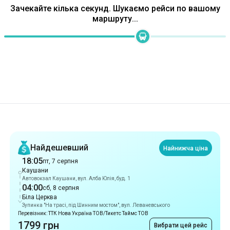
Рекомендації
Найдешевший
Найнижча ціна
18:05
пт, 7 серпня
Каушани
Автовокзал Каушани, вул. Алба Юлія, буд. 1
04:00
сб, 8 серпня
Біла Церква
Зупинка "На трасі, під Шинним мостом", вул. Леваневського
Перевізник: ТТК Нова Україна ТОВ/Тикетс Таймс ТОВ
1799 грн
Вибрати цей рейс
Найшвидший
9 год 55 хв
18:05
пт, 7 серпня
Каушани