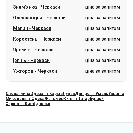
Знам'янка
-
Черкаси
ціна за запитом
Олександрія
-
Черкаси
ціна за запитом
Малин
-
Черкаси
ціна за запитом
Коростень
-
Черкаси
ціна за запитом
Яремче
-
Черкаси
ціна за запитом
Ірпінь
-
Черкаси
ціна за запитом
Ужгород
-
Черкаси
ціна за запитом
Словаччина
Одеса → Харків
Луцьк
Дніпро → Умань
Україна
Миколаїв → Одеса
Житомир
Київ → Татарбунари
Харків → Київ
Гданськ