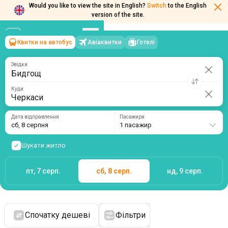
Would you like to view the site in English?
Switch
to the English
version of the site.
Квитки на автобус
Авіаквитки
Готелі
Бидгощ
→
Черкаси
сб, 8 серпня
/
1 пасажир
Звідки
Куди
Дата відправлення
Пасажири
сб, 8 серпня
1 пасажир
Шукати житло
пт, 7 серп.
сб, 8 серп.
нд, 9 серп.
Спочатку дешеві
Фільтри