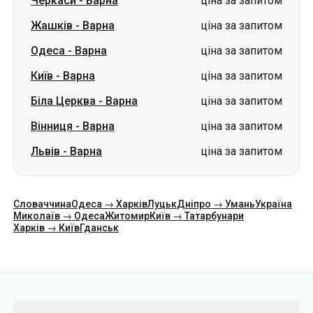
Черкаси
-
Варна
ціна за запитом
Жашків
-
Варна
ціна за запитом
Одеса
-
Варна
ціна за запитом
Київ
-
Варна
ціна за запитом
Біла Церква
-
Варна
ціна за запитом
Вінниця
-
Варна
ціна за запитом
Львів
-
Варна
ціна за запитом
Словаччина
Одеса → Харків
Луцьк
Дніпро → Умань
Україна
Миколаїв → Одеса
Житомир
Київ → Татарбунари
Харків → Київ
Гданськ
Категорії