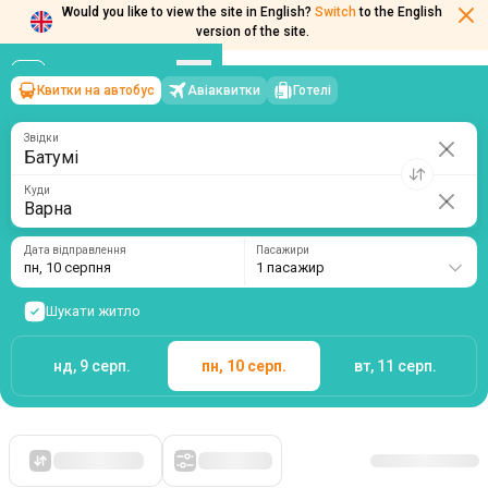
Would you like to view the site in English?
Switch
to the English
Квитки на автобус
Авіаквитки
Готелі
Батумі
→
Варна
version of the site.
пн, 10 серпня
/
1 пасажир
Звідки
Куди
Дата відправлення
Пасажири
пн, 10 серпня
1 пасажир
Шукати житло
нд, 9 серп.
пн, 10 серп.
вт, 11 серп.