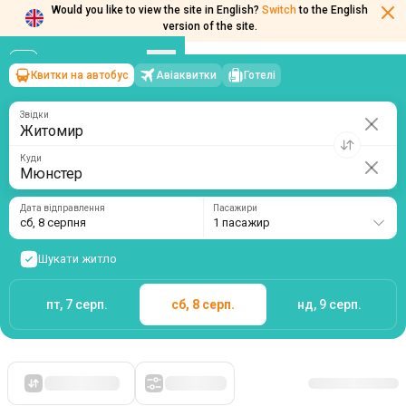
Would you like to view the site in English?
Switch
to the English
version of the site.
Квитки на автобус
Авіаквитки
Готелі
Житомир
→
Мюнстер
сб, 8 серпня
/
1 пасажир
Звідки
Куди
Дата відправлення
Пасажири
сб, 8 серпня
1 пасажир
Шукати житло
пт, 7 серп.
сб, 8 серп.
нд, 9 серп.