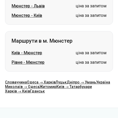
Мюнстер
-
Львів
ціна за запитом
Мюнстер
-
Київ
ціна за запитом
Маршрути в м. Мюнстер
Київ
-
Мюнстер
ціна за запитом
Рівне
-
Мюнстер
ціна за запитом
Словаччина
Одеса → Харків
Луцьк
Дніпро → Умань
Україна
Миколаїв → Одеса
Житомир
Київ → Татарбунари
Харків → Київ
Гданськ