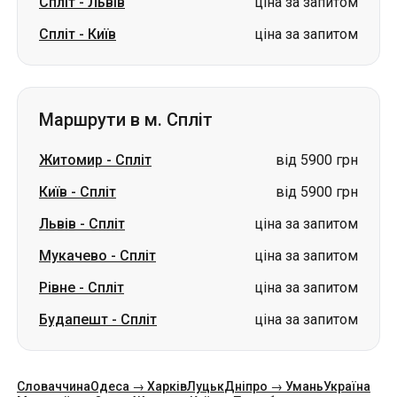
Спліт
-
Львів
ціна за запитом
Спліт
-
Київ
ціна за запитом
Маршрути в м. Спліт
Житомир
-
Спліт
від 5900 грн
Київ
-
Спліт
від 5900 грн
Львів
-
Спліт
ціна за запитом
Мукачево
-
Спліт
ціна за запитом
Рівне
-
Спліт
ціна за запитом
Будапешт
-
Спліт
ціна за запитом
Словаччина
Одеса → Харків
Луцьк
Дніпро → Умань
Україна