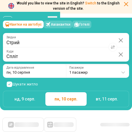
Would you like to view the site in English?
Switch
to the English
Квитки на автобус
Авіаквитки
Готелі
Стрий
→
Спліт
version of the site.
пн, 10 серпня
/
1 пасажир
Звідки
Куди
Дата відправлення
Пасажири
пн, 10 серпня
1 пасажир
Шукати житло
нд, 9 серп.
пн, 10 серп.
вт, 11 серп.