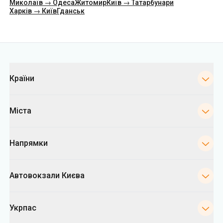
Миколаїв → Одеса
Житомир
Київ → Татарбунари
Харків → Київ
Гданськ
Категорії
Країни
Міста
Напрямки
Автовокзали Києва
Укрпас