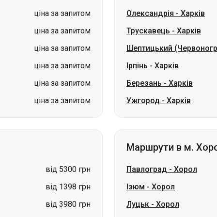
ціна за запитом
Ірпінь
-
Харків
ціна за запитом
Березань
-
Харків
ціна за запитом
Ужгород
-
Харків
Маршрути в м. Хор
від 5300 грн
Павлоград
-
Хорол
від 1398 грн
Ізюм
-
Хорол
від 3980 грн
Луцьк
-
Хорол
від 1698 грн
Буча
-
Хорол
від 1400 грн
Кривий Ріг
-
Хорол
ціна за запитом
Синельникове
-
Хорол