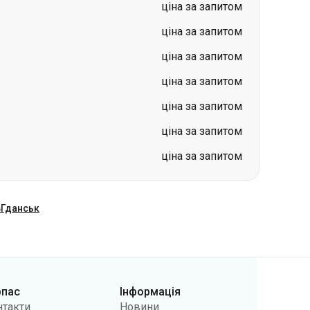
ціна за запитом
ціна за запитом
ціна за запитом
ціна за запитом
в
Гданськ
рпас
Інформація
нтакти
Новини
 нас
Перевізникам
лічна оферта
Питання та відповіді
літики
Повернення квитків
фіденційності
Карта сайту