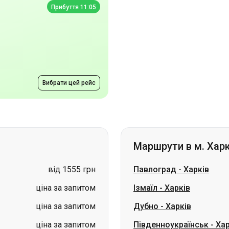
Вибрати цей рейс
Маршрути в м. Харк
від 1555 грн
Павлоград
-
Харків
ціна за запитом
Ізмаїл
-
Харків
ціна за запитом
Дубно
-
Харків
ціна за запитом
Південноукраїнськ
-
Хар
ціна за запитом
Олександрія
-
Харків
ціна за запитом
Трускавець
-
Харків
ціна за запитом
Шептицький (Червоног