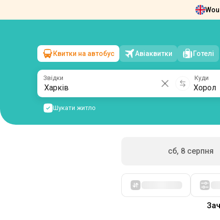
Woul
Новини
Про нас
Повернення квит
Квитки на автобус
Авіаквитки
Готелі
Харків
→
Хорол
нд, 9 серпня
/
1 пасажир
Звідки
Куди
Шукати житло
сб, 8 серпня
Спочатку дешеві