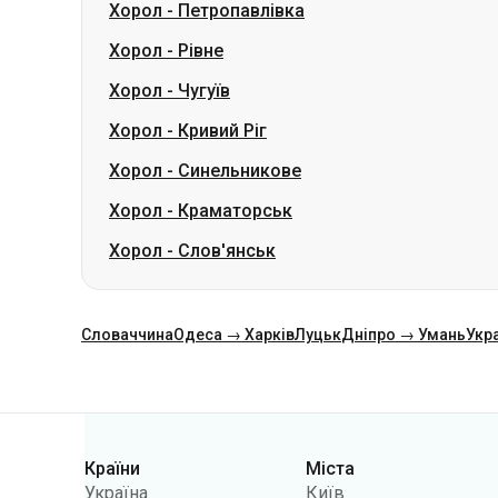
Хорол
-
Кривий Ріг
Хорол
-
Синельникове
Хорол
-
Краматорськ
Хорол
-
Слов'янськ
Словаччина
Одеса → Харків
Луцьк
Дніпро → Умань
Укр
Категорії
Країни
Міста
Україна
Київ
Польща
Одеса
Румунія
Варшава
Німеччина
Дніпро
Чехія
Львів