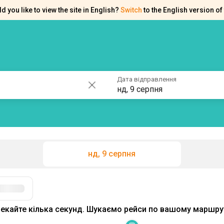
d you like to view the site in English?
Switch
to the English version of 
ків
Контакти
Допомога
Дата відправлення
нд, 9 серпня
нд, 9 серпня
Фільтри