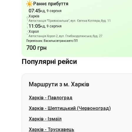
Хорол
Автостанція Хорол-2, вул. Глибокодолинська, буд. 27
Перевізник: Васильківтрансавто ПП
700 грн
Популярні рейси
Маршрути з м. Харків
Харків
-
Павлоград
Харків
-
Шептицький (Червоноград)
Харків
-
Ізмаїл
Харків
-
Трускавець
Харків
-
Стрий
Харків
-
Березань
Харків
-
Дрогобич