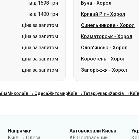
ціна за запитом
Краматорськ
-
Хорол
ціна за запитом
Слов'янськ
-
Хорол
ціна за запитом
Коростень
-
Хорол
ціна за запитом
Запоріжжя
-
Хорол
аїна
Миколаїв → Одеса
Житомир
Київ → Татарбунари
Харків → Киї
Напрямки
Автовокзали Києва
Ук
Київ → Одеса
АВ Центральний
Ко
Одеса → Київ
АС Київ (м.Вокзальна)
Про
Львів → Київ
АС Полісся
Пуб
Варшава → Дніпро
АС Південна
По
Дніпро → Одеса
АС Дарниця
кон