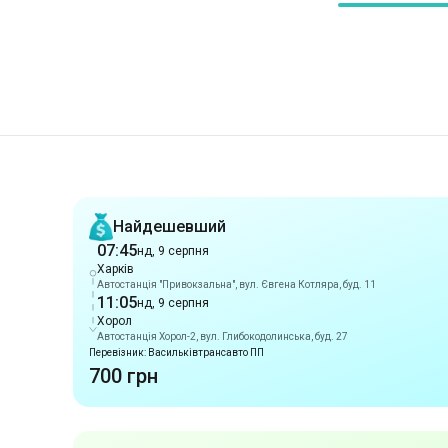
Рекомендації
Найдешевший
07:45
нд, 9 серпня
Харків
Автостанція "Привокзальна", вул. Євгена Котляра, буд. 11
11:05
нд, 9 серпня
Хорол
Автостанція Хорол-2, вул. Глибокодолинська, буд. 27
Перевізник: Васильківтрансавто ПП
700 грн
Раннє прибуття
07:45
нд, 9 серпня
Харків
Автостанція "Привокзальна", вул. Євгена Котляра, буд. 11
11:05
нд, 9 серпня