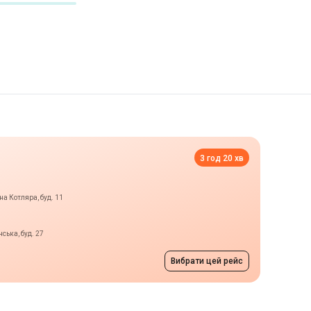
3 год 20 хв
на Котляра, буд. 11
ська, буд. 27
Вибрати цей рейс