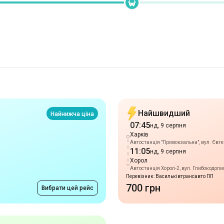
Найшвидший
Найнижча ціна
07:45
нд, 9 серпня
Харків
Автостанція "Привокзальна", вул. Євге
11:05
нд, 9 серпня
Хорол
Автостанція Хорол-2, вул. Глибокодолин
Перевізник: Васильківтрансавто ПП
700 грн
Вибрати цей рейс
Прибуття 11:05