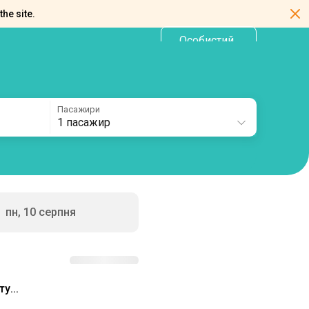
the site.
Особистий
UA
кабінет
Пасажири
1 пасажир
пн, 10 серпня