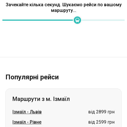
Популярні рейси
Маршрути з м. Ізмаїл
Ізмаїл
-
Львів
від 2899 грн
Ізмаїл
-
Рівне
від 2599 грн
Ізмаїл
-
Прага
ціна за запитом
Ізмаїл
-
Вінниця
ціна за запитом
Ізмаїл
-
Дніпро
ціна за запитом