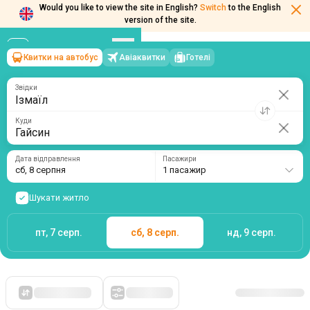
Would you like to view the site in English?
Switch
to the English
version of the site.
Квитки на автобус
Авіаквитки
Готелі
Ізмаїл
→
Гайсин
сб, 8 серпня
/
1 пасажир
Звідки
Куди
Дата відправлення
Пасажири
сб, 8 серпня
1 пасажир
Шукати житло
пт, 7 серп.
сб, 8 серп.
нд, 9 серп.
Спочатку дешеві
Фільтри