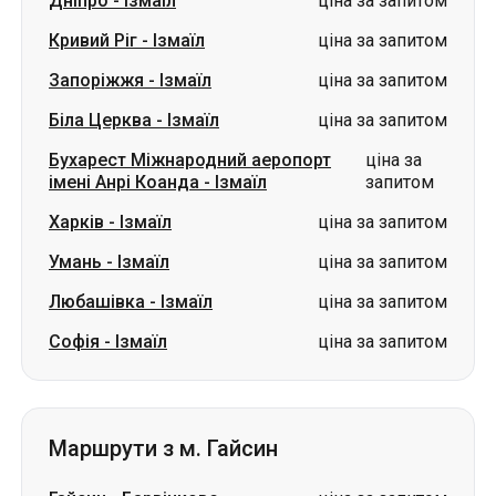
Бухарест Міжнародний аеропорт
ціна за
імені Анрі Коанда
-
Ізмаїл
запитом
Харків
-
Ізмаїл
ціна за запитом
Умань
-
Ізмаїл
ціна за запитом
Любашівка
-
Ізмаїл
ціна за запитом
Софія
-
Ізмаїл
ціна за запитом
Маршрути з м. Гайсин
Гайсин
-
Барвінкове
ціна за запитом
Гайсин
-
Миколаївка
ціна за запитом
Гайсин
-
Олександрівка
ціна за запитом
Гайсин
-
Дмитрівка
ціна за запитом