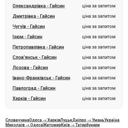
Ізюм
-
Гайсин
ціна за запитом
Петропавлівка
-
Гайсин
ціна за запитом
Слов'янськ
-
Гайсин
ціна за запитом
Лозова
-
Гайсин
ціна за запитом
Івано-Франківськ
-
Гайсин
ціна за запитом
Павлоград
-
Гайсин
ціна за запитом
Харків
-
Гайсин
ціна за запитом
Словаччина
Одеса → Харків
Луцьк
Дніпро → Умань
Україна
Миколаїв → Одеса
Житомир
Київ → Татарбунари
Харків → Київ
Гданськ
Категорії