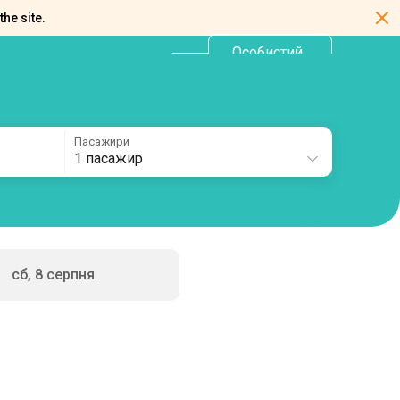
the site.
Особистий
UA
кабінет
Пасажири
1 пасажир
сб, 8 серпня