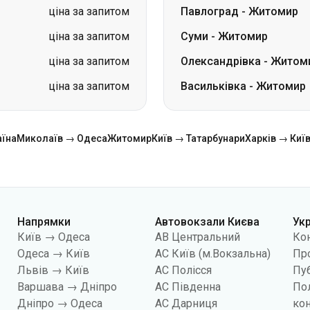
ціна за запитом
Павлоград
-
Житомир
ціна за запитом
Суми
-
Житомир
ціна за запитом
Олександрівка
-
Житом
ціна за запитом
Васильківка
-
Житомир
аїна
Миколаїв → Одеса
Житомир
Київ → Татарбунари
Харків → Киї
Напрямки
Автовокзали Києва
Ук
Київ → Одеса
АВ Центральний
Ко
Одеса → Київ
АС Київ (м.Вокзальна)
Про
Львів → Київ
АС Полісся
Пуб
Варшава → Дніпро
АС Південна
По
Дніпро → Одеса
АС Дарниця
кон