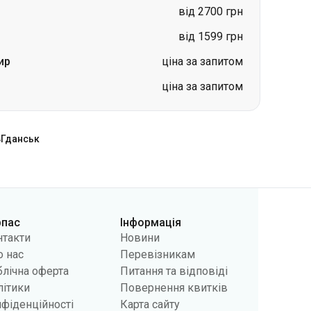
від 2700 грн
від 1599 грн
ир
ціна за запитом
ціна за запитом
в
Гданськ
рпас
Інформація
нтакти
Новини
 нас
Перевізникам
лічна оферта
Питання та відповіді
літики
Повернення квитків
фіденційності
Карта сайту