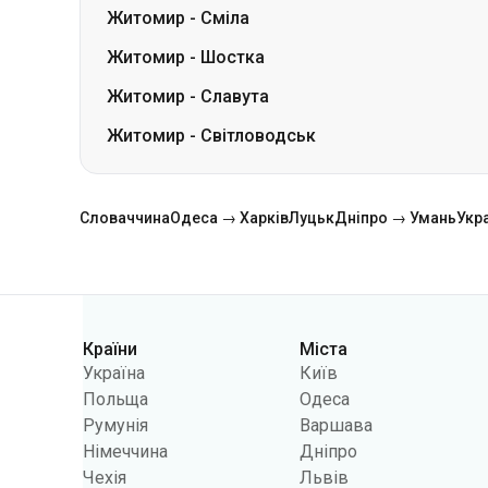
Житомир
-
Сміла
Житомир
-
Шостка
Житомир
-
Славута
Житомир
-
Світловодськ
Словаччина
Одеса → Харків
Луцьк
Дніпро → Умань
Укр
Країни
Міста
Категорії
Україна
Київ
Польща
Одеса
Румунія
Варшава
Німеччина
Дніпро
Чехія
Львів