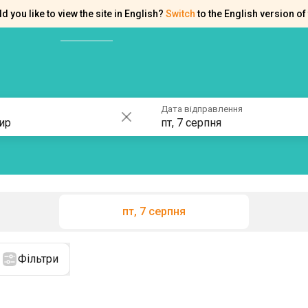
d you like to view the site in English?
Switch
to the English version of 
ків
Контакти
Допомога
Дата відправлення
пт, 7 серпня
пт, 7 серпня
Фільтри