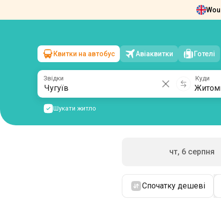
Woul
Новини
Про нас
Повернення квит
Квитки на автобус
Авіаквитки
Готелі
Чугуїв
→
Житомир
пт, 7 серпня
/
1 пасажир
Звідки
Куди
Шукати житло
чт, 6 серпня
Спочатку дешеві