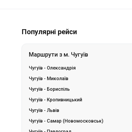
Популярні рейси
Маршрути з м. Чугуїв
Чугуїв
-
Олександрія
Чугуїв
-
Миколаїв
Чугуїв
-
Бориспіль
Чугуїв
-
Кропивницький
Чугуїв
-
Львів
Чугуїв
-
Самар (Новомосковськ)
Чугуїв
-
Павлоград