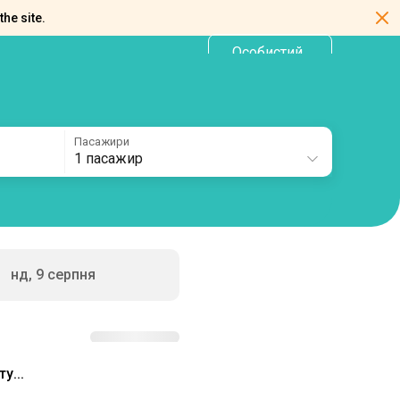
the site.
Особистий
UA
кабінет
Пасажири
1 пасажир
нд, 9 серпня