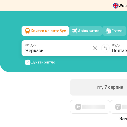
Woul
Новини
Про нас
Повернення квит
Квитки на автобус
Авіаквитки
Готелі
Черкаси
→
Полтава
сб, 8 серпня
/
1 пасажир
Звідки
Куди
Шукати житло
пт, 7 серпня
Спочатку дешеві