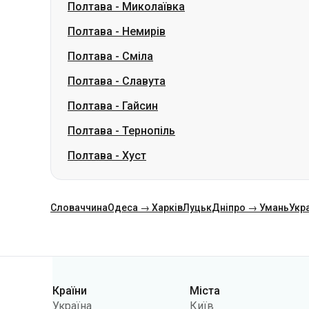
Полтава
-
Славута
Полтава
-
Гайсин
Полтава
-
Тернопіль
Полтава
-
Хуст
Словаччина
Одеса → Харків
Луцьк
Дніпро → Умань
Укр
Категорії
Країни
Міста
Україна
Київ
Польща
Одеса
Румунія
Варшава
Німеччина
Дніпро
Чехія
Львів