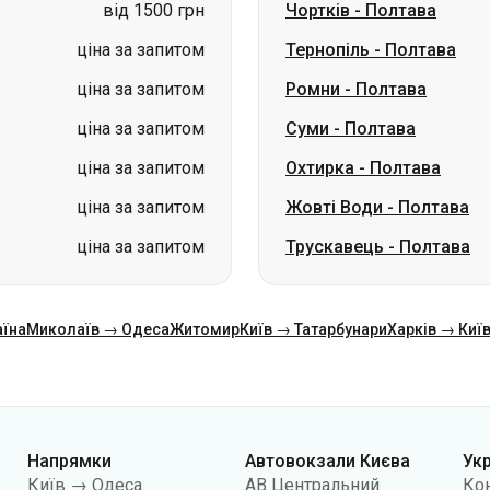
ціна за запитом
Суми
-
Полтава
ціна за запитом
Охтирка
-
Полтава
ціна за запитом
Жовті Води
-
Полтава
ціна за запитом
Трускавець
-
Полтава
аїна
Миколаїв → Одеса
Житомир
Київ → Татарбунари
Харків → Киї
Напрямки
Автовокзали Києва
Ук
Київ → Одеса
АВ Центральний
Ко
Одеса → Київ
АС Київ (м.Вокзальна)
Про
Львів → Київ
АС Полісся
Пуб
Варшава → Дніпро
АС Південна
По
Дніпро → Одеса
АС Дарниця
кон