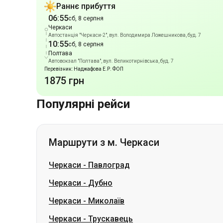
Полтава
Автовокзал "Полтава", вул. Великотирнівська, буд. 7
Перевізник: Наджафова Е.Р. ФОП
1875 грн
Популярні рейси
Маршрути з м. Черкаси
Черкаси
-
Павлоград
Черкаси
-
Дубно
Черкаси
-
Миколаїв
Черкаси
-
Трускавець
Черкаси
-
Хуст
Черкаси
-
Дрогобич
Черкаси
-
Стрий