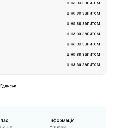
ціна за запитом
ціна за запитом
ціна за запитом
ціна за запитом
в
Гданськ
рпас
Інформація
нтакти
Новини
 нас
Перевізникам
лічна оферта
Питання та відповіді
літики
Повернення квитків
фіденційності
Карта сайту