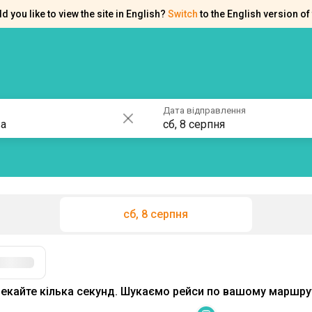
d you like to view the site in English?
Switch
to the English version of 
ків
Контакти
Допомога
Дата відправлення
сб, 8 серпня
сб, 8 серпня
Фільтри