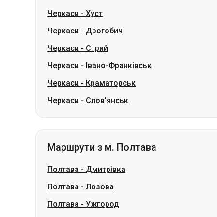
Черкаси
-
Івано-Франківськ
Черкаси
-
Краматорськ
Черкаси
-
Слов'янськ
Маршрути з м. Полтава
Полтава
-
Дмитрівка
Полтава
-
Лозова
Полтава
-
Ужгород
Полтава
-
Миколаївка
Полтава
-
Немирів
Полтава
-
Сміла