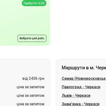
Вибрати цей рейс
Маршрути в м. Чер
від 2436 грн
Самар (Новомосковськ
ціна за запитом
Павлоград
-
Черкаси
ціна за запитом
Львів
-
Черкаси
ціна за запитом
Знам'янка
-
Черкаси
ціна за запитом
Олександрія
-
Черкаси
ціна за запитом
Малин
-
Черкаси
ціна за запитом
Коростень
-
Черкаси