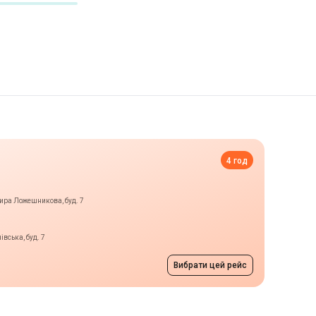
4 год
мира Ложешникова, буд. 7
вська, буд. 7
Вибрати цей рейс