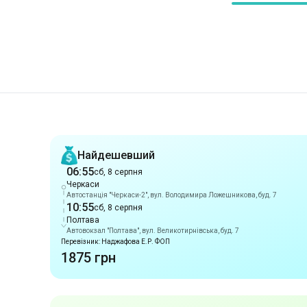
Рекомендації
Найдешевший
06:55
сб, 8 серпня
Черкаси
Автостанція "Черкаси-2", вул. Володимира Ложешникова, буд. 7
10:55
сб, 8 серпня
Полтава
Автовокзал "Полтава", вул. Великотирнівська, буд. 7
Перевізник: Наджафова Е.Р. ФОП
1875 грн
Раннє прибуття
06:55
сб, 8 серпня
Черкаси
Автостанція "Черкаси-2", вул. Володимира Ложешникова, буд. 7
10:55
сб, 8 серпня