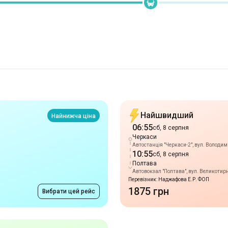
Найшвидший
Найнижча ціна
06:55
сб, 8 серпня
Черкаси
Автостанція "Черкаси-2", вул. Володи
10:55
сб, 8 серпня
Полтава
Автовокзал "Полтава", вул. Великотирні
Перевізник: Наджафова Е.Р. ФОП
1875 грн
Вибрати цей рейс
Прибуття 10:55