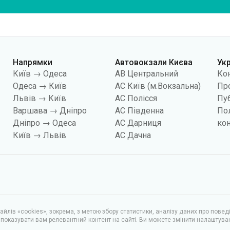
Напрямки
Автовокзали Києва
Ук
Київ → Одеса
АВ Центральний
Ко
Одеса → Київ
АС Київ (м.Вокзальна)
Про
Львів → Київ
АС Полісся
Пуб
Варшава → Дніпро
АС Південна
По
Дніпро → Одеса
АС Дарниця
кон
Київ → Львів
АС Дачна
йлів «cookies», зокрема, з метою збору статистики, аналізу даних про повед
показувати вам релевантний контент на сайті. Ви можете змінити налаштува