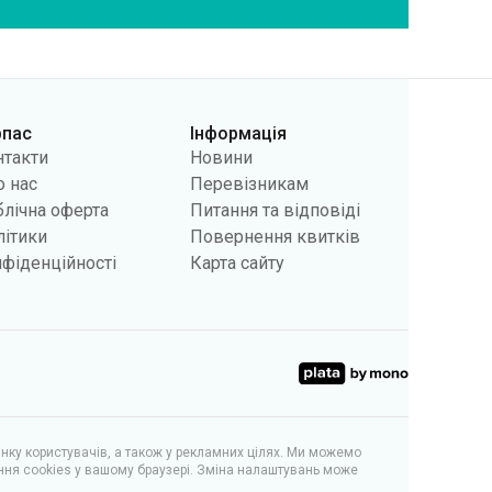
рпас
Інформація
нтакти
Новини
 нас
Перевізникам
лічна оферта
Питання та відповіді
літики
Повернення квитків
фіденційності
Карта сайту
інку користувачів, а також у рекламних цілях. Ми можемо
ння cookies у вашому браузері. Зміна налаштувань може