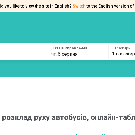
d you like to view the site in English?
Switch
to the English version of 
ків
Контакти
Допомога
Дата відправлення
Пасажири
1 пасажир
чт, 6 серпня
–
розклад руху автобусів, онлайн-табл