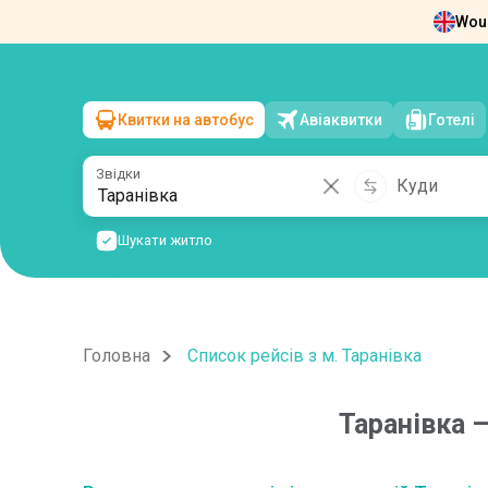
Woul
Новини
Про нас
Повернення квит
Квитки на автобус
Авіаквитки
Готелі
Таранівка
→
чт, 6 серпня
/
1 пасажир
Звідки
Куди
Шукати житло
Головна
Список рейсів з м. Таранівка
Таранівка