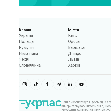
Країни
Міста
Категорії
Україна
Київ
Польща
Одеса
Румунія
Варшава
Німеччина
Дніпро
Чехія
Львів
Словаччина
Харків
Сайт використовує інформацію з фа
використовувати інформацію, щоб 
обмежити функціональність сайту.