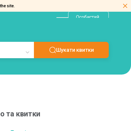
the site.
Особистий
UA
кабінет
Шукати квитки
о та квитки