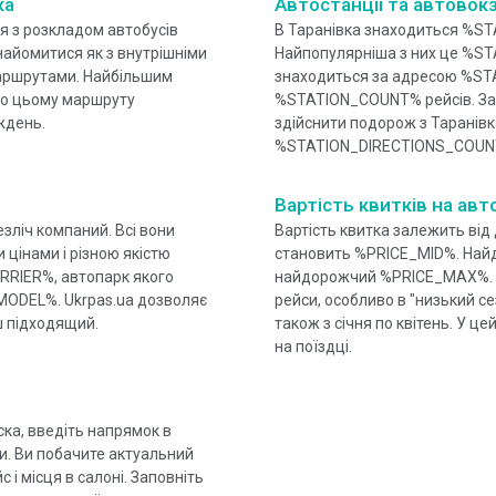
ка
Автостанції та автовок
ія з розкладом автобусів
В Таранівка знаходиться %ST
найомитися як з внутрішніми
Найпопулярніша з них це %ST
маршрутами. Найбільшим
знаходиться за адресою %ST
о цьому маршруту
%STATION_COUNT% рейсів. За
ждень.
здійснити подорож з Таранів
%STATION_DIRECTIONS_COUNT
Вартість квитків на авт
зліч компаний. Всі вони
Вартість квитка залежить від
 цінами і різною якістю
становить %PRICE_MID%. Най
ARRIER%, автопарк якого
найдорожчий %PRICE_MAX%. Час
MODEL%. Ukrpas.ua дозволяє
рейси, особливо в "низький се
ьш підходящий.
також з січня по квітень. У ц
на поїздці.
ка, введіть напрямок в
ки. Ви побачите актуальний
с і місця в салоні. Заповніть