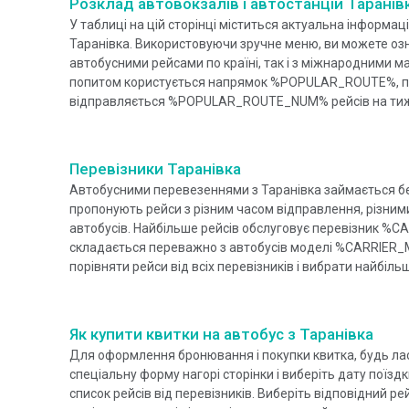
Розклад автовокзалів і автостанцій Таранів
У таблиці на цій сторінці міститься актуальна інформац
Таранівка. Використовуючи зручне меню, ви можете оз
автобусними рейсами по країні, так і з міжнародними 
попитом користується напрямок %POPULAR_ROUTE%, п
відправляється %POPULAR_ROUTE_NUM% рейсів на ти
Перевізники Таранівка
Автобусними перевезеннями з Таранівка займається бе
пропонують рейси з різним часом відправлення, різними
автобусів. Найбільше рейсів обслуговує перевізник %C
складається переважно з автобусів моделі %CARRIER_
порівняти рейси від всіх перевізників і вибрати найбіл
Як купити квитки на автобус з Таранівка
Для оформлення бронювання і покупки квитка, будь лас
спеціальну форму нагорі сторінки і виберіть дату поїзд
список рейсів від перевізників. Виберіть відповідний рей