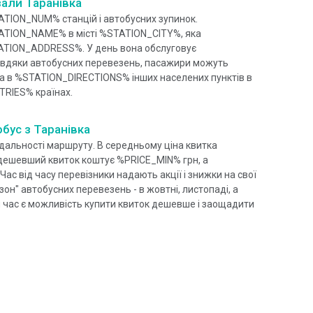
зали Таранівка
ATION_NUM% станцій і автобусних зупинок.
ATION_NAME% в місті %STATION_CITY%, яка
ATION_ADDRESS%. У день вона обслуговує
вдяки автобусних перевезень, пасажири можуть
ка в %STATION_DIRECTIONS% інших населених пунктів в
RIES% країнах.
обус з Таранівка
 дальності маршруту. В середньому ціна квитка
дешевший квиток коштує %PRICE_MIN% грн, а
 від часу перевізники надають акції і знижки на свої
зон" автобусних перевезень - в жовтні, листопаді, а
ей час є можливість купити квиток дешевше і заощадити