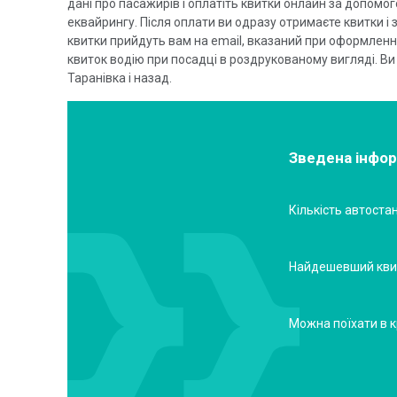
дані про пасажирів і оплатіть квитки онлайн за допомо
еквайрингу. Після оплати ви одразу отримаєте квитки і 
квитки прийдуть вам на email, вказаний при оформленн
квиток водію при посадці в роздрукованому вигляді. Ви
Таранівка і назад.
Зведена інфор
Кількість автостан
Найдешевший кви
Можна поїхати в к