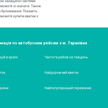
гою захищеної системи
зможете їх скачати. Також
і бронювання. Покажіть
 можете купити квитки з
мація по автобусним рейсам з м. Таранівка
цій в країні
Частота рейсів на тиждень
ток
Найдорожчий квиток
раїни
Найпопулярніший перевізник