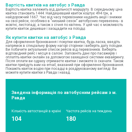
Вартість квитків на автобус з Равда
Вартість квитка залежить від дальності маршруту. В середньому ціна
квитка становить 1444. Найдешевший квиток коштує 494 грн, а
найдорожчий 1667. Час від часу перевізники надають акції і знижки
на свої рейси, особливо в "низький сезон" автобусних перевезень - в
жовтні, листопаді, а також з січня по квітень. У цей час є можливість
купити квиток дешевше і заощадити на поїздці.
Як купити квитки на автобус з Равда
Для оформлення бронювання і покупки квитка, будь ласка, введіть
напрямок в спеціальну форму нагорі сторінки і виберіть дату поїздки.
Ви побачите актуальний список рейсів від перевізників. Виберіть
відповідний рейс і місця в салоні. Заповніть дані про пасажирів і
оплатіть квитки онлайн за допомогою захищеної системи еквайрингу.
Після оплати ви одразу отримаєте квитки і зможете їх скачати. Також
квитки прийдуть вам на email, вказаний при оформленні бронювання.
Покажіть квиток водію при посадці в роздрукованому вигляді. Ви
можете купити квитки з Равда і назад.
Зведена інформація по автобусним рейсам з м.
Равда
Кількість автостанцій в країні
Частота рейсів на тиждень
104
180