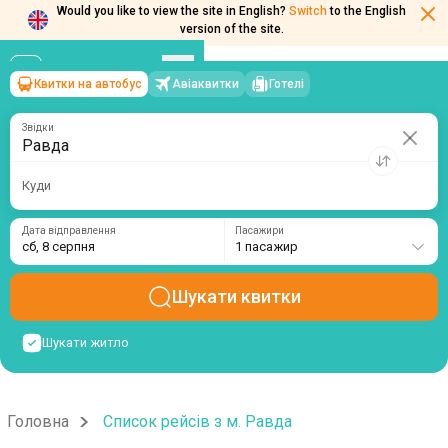
Would you like to view the site in English?
Switch
to the English
version of the site.
Квитки на автобус
Авіаквитки
Готелі
Равда
→
сб, 8 серпня
/
1 пасажир
Звідки
Куди
Дата відправлення
Пасажири
сб, 8 серпня
1 пасажир
Шукати квитки
Шукати житло
Головна
Список рейсів з м. Равда