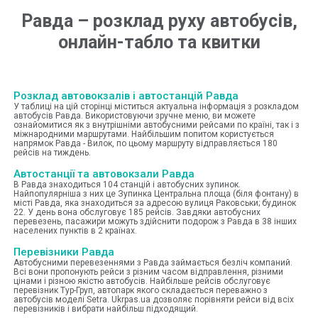
Равда
–
розклад руху автобусів,
онлайн-табло та квитки
Розклад автовокзалів і автостанцій Равда
У таблиці на цій сторінці міститься актуальна інформація з розкладом
автобусів Равда. Використовуючи зручне меню, ви можете
ознайомитися як з внутрішніми автобусними рейсами по країні, так і з
міжнародними маршрутами. Найбільшим попитом користується
напрямок Равда - Вилок, по цьому маршруту відправляється 180
рейсів на тиждень.
Автостанції та автовокзали Равда
В Равда знаходиться 104 станцій і автобусних зупинок.
Найпопулярніша з них це Зупинка Центральна площа (біля фонтану) в
місті Равда, яка знаходиться за адресою вулиця Раковськи; будинок
22. У день вона обслуговує 185 рейсів. Завдяки автобусних
перевезень, пасажири можуть здійснити подорож з Равда в 38 інших
населених пунктів в 2 країнах.
Перевізники Равда
Автобусними перевезеннями з Равда займається безліч компаний.
Всі вони пропонують рейси з різним часом відправлення, різними
цінами і різною якістю автобусів. Найбільше рейсів обслуговує
перевізник Тур-Груп, автопарк якого складається переважно з
автобусів моделі Setra. Ukrpas.ua дозволяє порівняти рейси від всіх
перевізників і вибрати найбільш підходящий.