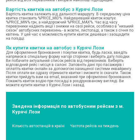
Вартість квитків на автобус з Курячі Лози
Вартість квитка залежить від дальності маршруту. В середньому ціна
квитка становить %PRICE_MID%. Найдешевший квиток коштує
%PRICE_MIN% грн, а найдорожчий %PRICE_MAX%. Час від часу
перевізники надають акції і знижки на свої рейси, особливо в "низький
сезон" автобусних перевезень - в жовтні, листопаді, а також з січня по
квітень. У цей час є можливість купити квиток дешевше і заощадити
на поїздці.
Як купити квитки на автобус з Курячі Лози
Для оформлення бронювання і покупки квитка, будь ласка, введіть
напрямок в спеціальну форму нагорі сторінки і виберіть дату поїздки.
Ви побачите актуальний список рейсів від перевізників. Виберіть
відповідний рейс і місця в салоні. Заповніть дані про пасажирів і
оплатіть квитки онлайн за допомогою захищеної системи еквайрингу.
Після оплати ви одразу отримаєте квитки і зможете їх скачати. Також
квитки прийдуть вам на email, вказаний при оформленні бронювання.
Покажіть квиток водію при посадці в роздрукованому вигляді. Ви
можете купити квитки з Курячі Лози і назад.
Зведена інформація по автобусним рейсам з м.
Курячі Лози
Кількість автостанцій в країні
Частота рейсів на тиждень