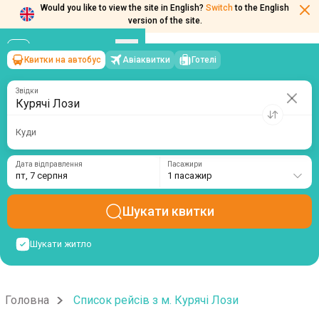
Would you like to view the site in English?
Switch
to the English
version of the site.
Квитки на автобус
Авіаквитки
Готелі
Курячі Лози
→
пт, 7 серпня
/
1 пасажир
Звідки
Куди
Дата відправлення
Пасажири
пт, 7 серпня
1 пасажир
Шукати квитки
Шукати житло
Головна
Список рейсів з м. Курячі Лози