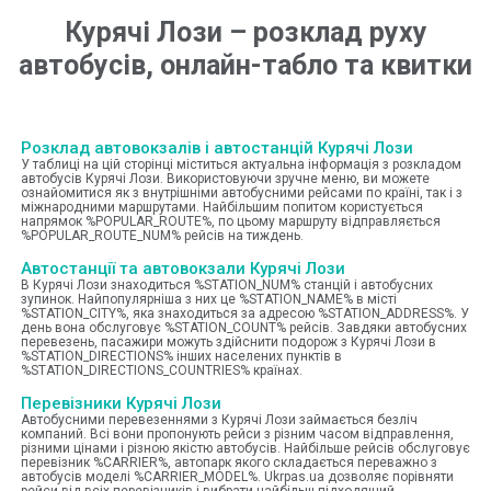
Курячі Лози
–
розклад руху
автобусів, онлайн-табло та квитки
Розклад автовокзалів і автостанцій Курячі Лози
У таблиці на цій сторінці міститься актуальна інформація з розкладом
автобусів Курячі Лози. Використовуючи зручне меню, ви можете
ознайомитися як з внутрішніми автобусними рейсами по країні, так і з
міжнародними маршрутами. Найбільшим попитом користується
напрямок %POPULAR_ROUTE%, по цьому маршруту відправляється
%POPULAR_ROUTE_NUM% рейсів на тиждень.
Автостанції та автовокзали Курячі Лози
В Курячі Лози знаходиться %STATION_NUM% станцій і автобусних
зупинок. Найпопулярніша з них це %STATION_NAME% в місті
%STATION_CITY%, яка знаходиться за адресою %STATION_ADDRESS%. У
день вона обслуговує %STATION_COUNT% рейсів. Завдяки автобусних
перевезень, пасажири можуть здійснити подорож з Курячі Лози в
%STATION_DIRECTIONS% інших населених пунктів в
%STATION_DIRECTIONS_COUNTRIES% країнах.
Перевізники Курячі Лози
Автобусними перевезеннями з Курячі Лози займається безліч
компаний. Всі вони пропонують рейси з різним часом відправлення,
різними цінами і різною якістю автобусів. Найбільше рейсів обслуговує
перевізник %CARRIER%, автопарк якого складається переважно з
автобусів моделі %CARRIER_MODEL%. Ukrpas.ua дозволяє порівняти
рейси від всіх перевізників і вибрати найбільш підходящий.