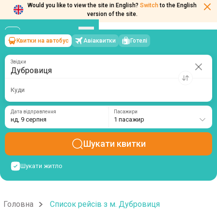
Would you like to view the site in English?
Switch
to the English
version of the site.
Квитки на автобус
Авіаквитки
Готелі
Дубровиця
→
нд, 9 серпня
/
1 пасажир
Звідки
Куди
Дата відправлення
Пасажири
нд, 9 серпня
1 пасажир
Шукати квитки
Шукати житло
Головна
Список рейсів з м. Дубровиця