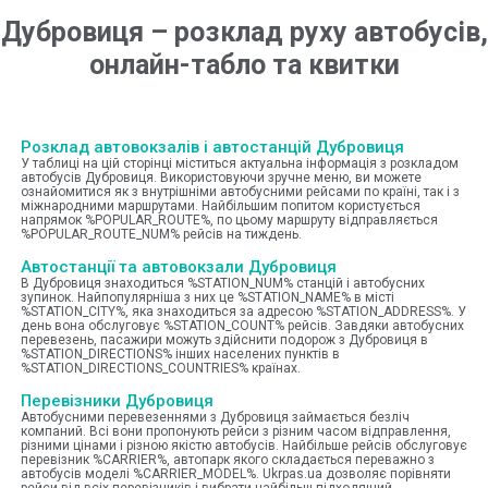
Дубровиця
–
розклад руху автобусів,
онлайн-табло та квитки
Розклад автовокзалів і автостанцій Дубровиця
У таблиці на цій сторінці міститься актуальна інформація з розкладом
автобусів Дубровиця. Використовуючи зручне меню, ви можете
ознайомитися як з внутрішніми автобусними рейсами по країні, так і з
міжнародними маршрутами. Найбільшим попитом користується
напрямок %POPULAR_ROUTE%, по цьому маршруту відправляється
%POPULAR_ROUTE_NUM% рейсів на тиждень.
Автостанції та автовокзали Дубровиця
В Дубровиця знаходиться %STATION_NUM% станцій і автобусних
зупинок. Найпопулярніша з них це %STATION_NAME% в місті
%STATION_CITY%, яка знаходиться за адресою %STATION_ADDRESS%. У
день вона обслуговує %STATION_COUNT% рейсів. Завдяки автобусних
перевезень, пасажири можуть здійснити подорож з Дубровиця в
%STATION_DIRECTIONS% інших населених пунктів в
%STATION_DIRECTIONS_COUNTRIES% країнах.
Перевізники Дубровиця
Автобусними перевезеннями з Дубровиця займається безліч
компаний. Всі вони пропонують рейси з різним часом відправлення,
різними цінами і різною якістю автобусів. Найбільше рейсів обслуговує
перевізник %CARRIER%, автопарк якого складається переважно з
автобусів моделі %CARRIER_MODEL%. Ukrpas.ua дозволяє порівняти
рейси від всіх перевізників і вибрати найбільш підходящий.