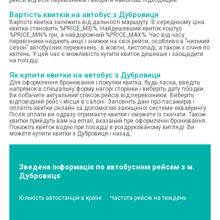
Вартість квитків на автобус з Дубровиця
Вартість квитка залежить від дальності маршруту. В середньому ціна
квитка становить %PRICE_MID%. Найдешевший квиток коштує
%PRICE_MIN% грн, а найдорожчий %PRICE_MAX%. Час від часу
перевізники надають акції і знижки на свої рейси, особливо в "низький
сезон" автобусних перевезень - в жовтні, листопаді, а також з січня по
квітень. У цей час є можливість купити квиток дешевше і заощадити
на поїздці.
Як купити квитки на автобус з Дубровиця
Для оформлення бронювання і покупки квитка, будь ласка, введіть
напрямок в спеціальну форму нагорі сторінки і виберіть дату поїздки.
Ви побачите актуальний список рейсів від перевізників. Виберіть
відповідний рейс і місця в салоні. Заповніть дані про пасажирів і
оплатіть квитки онлайн за допомогою захищеної системи еквайрингу.
Після оплати ви одразу отримаєте квитки і зможете їх скачати. Також
квитки прийдуть вам на email, вказаний при оформленні бронювання.
Покажіть квиток водію при посадці в роздрукованому вигляді. Ви
можете купити квитки з Дубровиця і назад.
Зведена інформація по автобусним рейсам з м.
Дубровиця
Кількість автостанцій в країні
Частота рейсів на тиждень