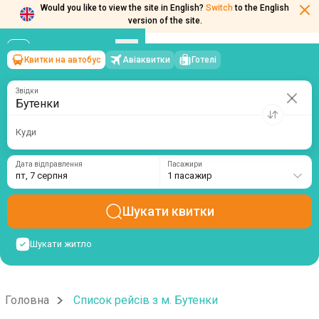
Would you like to view the site in English?
Switch
to the English
version of the site.
Квитки на автобус
Авіаквитки
Готелі
Бутенки
→
пт, 7 серпня
/
1 пасажир
Звідки
Куди
Дата відправлення
Пасажири
пт, 7 серпня
1 пасажир
Шукати квитки
Шукати житло
Головна
Список рейсів з м. Бутенки