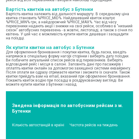
Вартість квитків на автобус з Бутенки
Вартість квитка залежить від дальності маршруту. В середньому ціна
квитка становить %PRICE_MID%. Найдешевший квиток коштує
%PRICE_MIN% грн, а найдорожчий %PRICE_MAX%. Час від часу
перевізники надають акції і знижки на свої рейси, особливо в "низький
сезон" автобусних перевезень - в жовтні, листопаді, а також з січня по
квітень. У цей час є можливість купити квиток дешевше і заощадити
на поїздці.
Як купити квитки на автобус з Бутенки
Для оформлення бронювання і покупки квитка, будь ласка, введіть
напрямок в спеціальну форму нагорі сторінки і виберіть дату поїздки.
Ви побачите актуальний список рейсів від перевізників. Виберіть
відповідний рейс і місця в салоні. Заповніть дані про пасажирів і
оплатіть квитки онлайн за допомогою захищеної системи еквайрингу.
Після оплати ви одразу отримаєте квитки і зможете їх скачати. Також
квитки прийдуть вам на email, вказаний при оформленні бронювання.
Покажіть квиток водію при посадці в роздрукованому вигляді. Ви
можете купити квитки з Бутенки і назад.
Зведена інформація по автобусним рейсам з м.
Бутенки
Кількість автостанцій в країні
Частота рейсів на тиждень