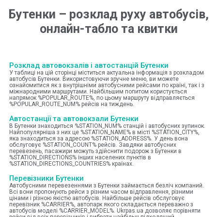
Бутенки
–
розклад руху автобусів,
онлайн-табло та квитки
Розклад автовокзалів і автостанцій Бутенки
У таблиці на цій сторінці міститься актуальна інформація з розкладом
автобусів Бутенки. Використовуючи зручне меню, ви можете
ознайомитися як з внутрішніми автобусними рейсами по країні, так і з
міжнародними маршрутами. Найбільшим попитом користується
напрямок %POPULAR_ROUTE%, по цьому маршруту відправляється
%POPULAR_ROUTE_NUM% рейсів на тиждень.
Автостанції та автовокзали Бутенки
В Бутенки знаходиться %STATION_NUM% станцій і автобусних зупинок.
Найпопулярніша з них це %STATION_NAME% в місті %STATION_CITY%,
яка знаходиться за адресою %STATION_ADDRESS%. У день вона
обслуговує %STATION_COUNT% рейсів. Завдяки автобусних
перевезень, пасажири можуть здійснити подорож з Бутенки в
%STATION_DIRECTIONS% інших населених пунктів в
%STATION_DIRECTIONS_COUNTRIES% країнах.
Перевізники Бутенки
Автобусними перевезеннями з Бутенки займається безліч компаний.
Всі вони пропонують рейси з різним часом відправлення, різними
цінами і різною якістю автобусів. Найбільше рейсів обслуговує
перевізник %CARRIER%, автопарк якого складається переважно з
автобусів моделі %CARRIER_MODEL%. Ukrpas.ua дозволяє порівняти
рейси від всіх перевізників і вибрати найбільш підходящий.