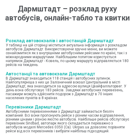
Дармштадт
–
розклад руху
автобусів, онлайн-табло та квитки
Розклад автовокзалів і автостанцій Дармштадт
У таблиці на цій сторінці міститься актуальна інформація з розкладом
автобусів Дармштадт. Використовуючи зручне меню, ви можете
ознайомитися як з внутрішніми автобусними рейсами по країні, так і з
міжнародними маршрутами. Найбільшим попитом користується
напрямок Дармштадт - Ковель, по цьому маршруту відправляється 180
рейсів на тиждень.
Автостанції та автовокзали Дармштадт
В Дармштадт знаходиться 118 станцій і автобусних зупинок.
Найпопулярніша з них це Залізничний вокзал Центральний в місті
Дармштадт, яка знаходиться за адресою вулиця Цвайфалльторвег. У
день вона обслуговує 183 рейсів. Завдяки автобусних перевезень,
пасажири можуть здійснити подорож з Дармштадт в 70 інших
населених пунктів в 8 країнах.
Перевізники Дармштадт
Автобусними перевезеннями з Дармштадт займається безліч
компаний. Всі вони пропонують рейси з різним часом відправлення,
різними цінами і різною якістю автобусів. Найбільше рейсів обслуговує
перевізник Sindbad, автопарк якого складається переважно з
автобусів моделі Mercedes 0350 (Св). Ukrpas.ua дозволяє порівняти
рейси від всіх перевізників і вибрати найбільш підходящий.