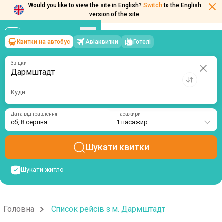
Would you like to view the site in English?
Switch
to the English
version of the site.
Квитки на автобус
Авіаквитки
Готелі
Дармштадт
→
сб, 8 серпня
/
1 пасажир
Звідки
Куди
Дата відправлення
Пасажири
сб, 8 серпня
1 пасажир
Шукати квитки
Шукати житло
Головна
Список рейсів з м. Дармштадт