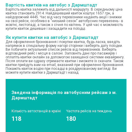
Вартість квитків на автобус з Дармштадт
Вартість квитка залежить від дальності маршруту. В середньому ціна
квитка становить 2914. Найдешевший квиток коштує 1657 грн, а
найдорожчий 4445. Час від часу перевізники надають акції і знижки
на свої рейси, особливо в "низький сезон" автобусних перевезень - в
жовтні, листопаді, а також з січня по квітень. У цей час є можливість
купити квиток дешевше і заощадити на поїздці.
Як купити квитки на автобус з Дармштадт
Для оформлення бронювання і покупки квитка, будь ласка, введіть
напрямок в спеціальну форму нагорі сторінки і виберіть дату поїздки.
Ви побачите актуальний список рейсів від перевізників. Виберіть
відповідний рейс і місця в салоні. Заповніть дані про пасажирів і
оплатіть квитки онлайн за допомогою захищеної системи еквайрингу.
Після оплати ви одразу отримаєте квитки і зможете їх скачати. Також
квитки прийдуть вам на email, вказаний при оформленні бронювання.
Покажіть квиток водію при посадці в роздрукованому вигляді. Ви
можете купити квитки з Дармштадт і назад.
Зведена інформація по автобусним рейсам з м.
Дармштадт
Кількість автостанцій в країні
Частота рейсів на тиждень
118
180