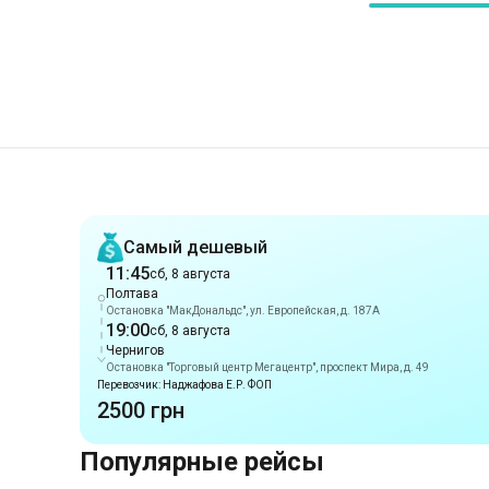
Рекомендации
Самый дешевый
11:45
сб, 8 августа
Полтава
Остановка "МакДональдс", ул. Европейская, д. 187А
19:00
сб, 8 августа
Чернигов
Остановка "Торговый центр Мегацентр", проспект Мира, д. 49
Перевозчик: Наджафова Е.Р. ФОП
2500 грн
Популярные рейсы
Маршруты из г. Полтава
Полтава
-
Дмитровка