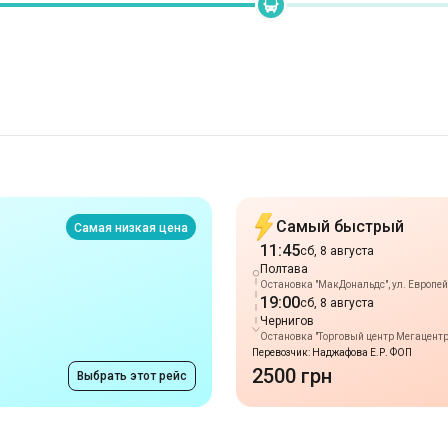
Самый быстрый
Самая низкая цена
11:45
сб, 8 августа
Полтава
Остановка "МакДональдс", ул. Европей
19:00
сб, 8 августа
Чернигов
Остановка "Торговый центр Мегацентр"
Перевозчик: Наджафова Е.Р. ФОП
2500 грн
Выбрать этот рейс
Маршруты в г. Пол
от 1500 грн
Лозовая
-
Полтава