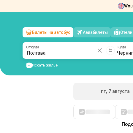
Woul
Новости
О нас
Возврат билетов
Ко
Билеты на автобус
Авиабилеты
Отели
Полтава
→
Чернигов
сб, 8 августа
/
1 пассажир
Откуда
Куда
Искать жилье
пт, 7 августа
Сначала дешевые