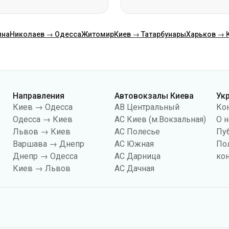
Направления
Автовокзалы Киева
Ук
Киев → Одесса
АВ Центральный
Ко
Одесса → Киев
АС Киев (м.Вокзальная)
О н
Львов → Киев
АС Полесье
Пу
Варшава → Днепр
АС Южная
По
Днепр → Одесса
АС Дарница
ко
Киев → Львов
АС Дачная
йлов «cookies», в частности, в целях сбора статистики, анализа данных о 
чтобы показывать вам релевантный контент на сайте. Вы можете изменить
иональность сайта.