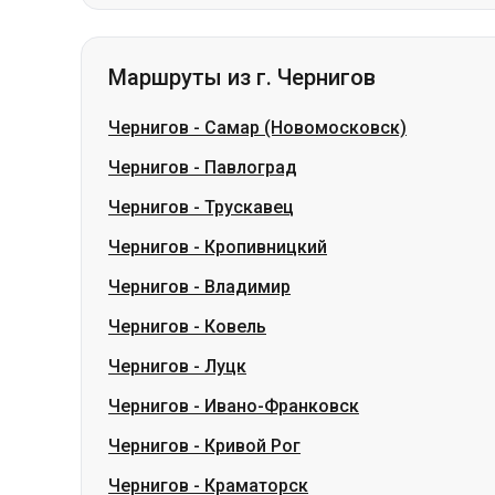
Чернигов
-
Самар (Новомосковск)
Чернигов
-
Павлоград
Чернигов
-
Трускавец
Чернигов
-
Кропивницкий
Чернигов
-
Владимир
Чернигов
-
Ковель
Чернигов
-
Луцк
Чернигов
-
Ивано-Франковск
Чернигов
-
Кривой Рог
Чернигов
-
Краматорск
Словакия
Одесса → Харьков
Луцк
Днепр → Умань
Укра