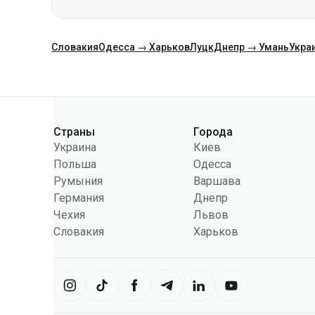
Категории
Страны
Города
Украина
Киев
Польша
Одесса
Румыния
Варшава
Германия
Днепр
Чехия
Львов
Словакия
Харьков
Сайт использует информацию из фа
можем использовать информацию, 
настроек может ограничить функц
Укрпас
2026
,