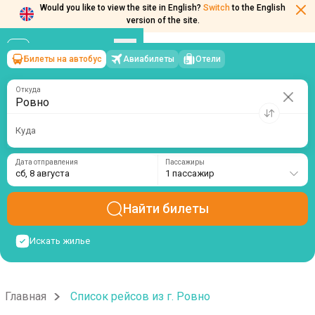
Would you like to view the site in English?
Switch
to the English
version of the site.
Билеты на автобус
Авиабилеты
Отели
Ровно
→
сб, 8 августа
/
1 пассажир
Откуда
Куда
Дата отправления
Пассажиры
сб, 8 августа
1 пассажир
Найти билеты
Искать жилье
Главная
Список рейсов из г. Ровно