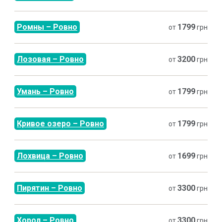
Ромны
–
Ровно
1799
от
грн
Лозовая
–
Ровно
3200
от
грн
Умань
–
Ровно
1799
от
грн
Кривое озеро
–
Ровно
1799
от
грн
Лохвица
–
Ровно
1699
от
грн
Пирятин
–
Ровно
3300
от
грн
Хорол
–
Ровно
3300
от
грн