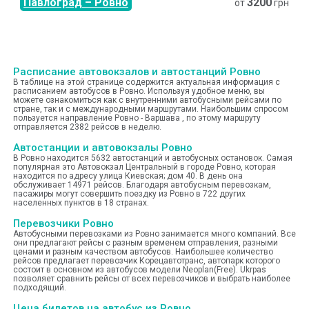
Павлоград
–
Ровно
3200
от
грн
Расписание автовокзалов и автостанций Ровно
В таблице на этой странице содержится актуальная информация с
расписанием автобусов в Ровно. Используя удобное меню, вы
можете ознакомиться как с внутренними автобусными рейсами по
стране, так и с международными маршрутами. Наибольшим спросом
пользуется направление Ровно - Варшава , по этому маршруту
отправляется 2382 рейсов в неделю.
Автостанции и автовокзалы Ровно
В Ровно находится 5632 автостанций и автобусных остановок. Самая
популярная это Автовокзал Центральный в городе Ровно, которая
находится по адресу улица Киевская; дом 40. В день она
обслуживает 14971 рейсов. Благодаря автобусным перевозкам,
пасажиры могут совершить поездку из Ровно в 722 других
населенных пунктов в 18 странах.
Перевозчики Ровно
Автобусными перевозками из Ровно занимается много компаний. Все
они предлагают рейсы с разным временем отправления, разными
ценами и разным качеством автобусов. Наибольшее количество
рейсов предлагает перевозчик Корецавтотранс, автопарк которого
состоит в основном из автобусов модели Neoplan(Free). Ukrpas
позволяет сравнить рейсы от всех перевозчиков и выбрать наиболее
подходящий.
Цена билетов на автобус из Ровно