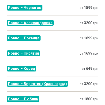
Ровно
–
Чернигов
1599
от
грн
Ровно
–
Александровка
3200
от
грн
Ровно
–
Лохвица
1699
от
грн
Ровно
–
Пирятин
1699
от
грн
Ровно
–
Корец
649
от
грн
Ровно
–
Берестин (Красноград)
3200
от
грн
Ровно
–
Люблин
1800
от
грн