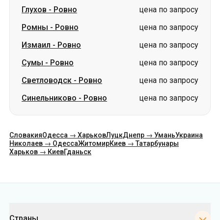
Глухов
-
Ровно
цена по запросу
Ромны
-
Ровно
цена по запросу
Измаил
-
Ровно
цена по запросу
Сумы
-
Ровно
цена по запросу
Светловодск
-
Ровно
цена по запросу
Синельниково
-
Ровно
цена по запросу
Словакия
Одесса → Харьков
Луцк
Днепр → Умань
Украина
Николаев → Одесса
Житомир
Киев → Татарбунары
Харьков → Киев
Гданьск
Категории
Страны