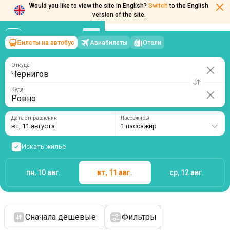
Would you like to view the site in English?
Switch
to the English
version of the site.
Билеты на автобус
Авиабилеты
Отели
Чернигов
→
Ровно
вт, 11 августа
/
1 пассажир
Откуда
Куда
Дата отправления
Пассажиры
вт, 11 августа
1 пассажир
Искать жилье
пн, 10 авг.
вт, 11 авг.
ср, 12 авг.
Сначала дешевые
Фильтры