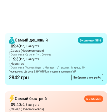
Рекомендации
Самый дешевый
Экономия 58 ₴
09:40
сб, 8 августа
Самар (Новомосковск)
Остановка "Самолет", ул. Сучкова
19:30
сб, 8 августа
Чернигов
Остановка "Торговый центр Мегацентр", проспект Мира, д. 49
Перевозчик: Ширяєв Є.Б ФОП/Транспортна компанія VIP
2842 грн
Выбрать этот рейс
Самый быстрый
6 ч 55 мин
09:40
сб, 8 августа
Самар (Новомосковск)