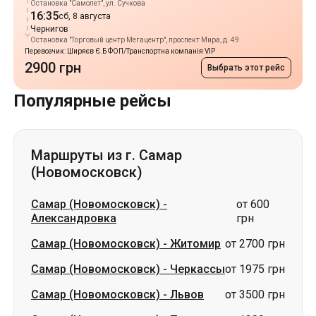
Остановка "Самолет", ул. Сучкова
16:35
сб, 8 августа
Чернигов
Остановка "Торговый центр Мегацентр", проспект Мира, д. 49
Перевозчик: Ширяєв Є.Б ФОП/Транспортна компанія VIP
2900 грн
Выбрать этот рейс
Популярные рейсы
Маршруты из г. Самар
(Новомосковск)
Самар (Новомосковск)
-
от 600
Александровка
грн
Самар (Новомосковск)
-
Житомир
от 2700 грн
Самар (Новомосковск)
-
Черкассы
от 1975 грн
Самар (Новомосковск)
-
Львов
от 3500 грн