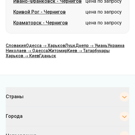
Ивано-Франковск
-
Чернигов
цена по запросу
Кривой Рог
-
Чернигов
цена по запросу
Краматорск
-
Чернигов
цена по запросу
Словакия
Одесса → Харьков
Луцк
Днепр → Умань
Украина
Николаев → Одесса
Житомир
Киев → Татарбунары
Харьков → Киев
Гданьск
Категории
Страны
Города