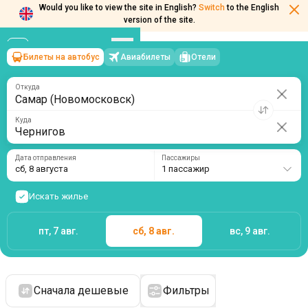
Would you like to view the site in English?
Switch
to the English
version of the site.
Билеты на автобус
Авиабилеты
Отели
Самар (Новомосковск)
→
Чернигов
сб, 8 августа
/
1 пассажир
Откуда
Куда
Дата отправления
Пассажиры
сб, 8 августа
1 пассажир
Искать жилье
пт, 7 авг.
сб, 8 авг.
вс, 9 авг.
Сначала дешевые
Фильтры