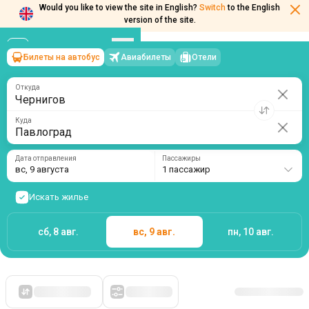
Would you like to view the site in English?
Switch
to the English
version of the site.
Билеты на автобус
Авиабилеты
Отели
Чернигов
→
Павлоград
вс, 9 августа
/
1 пассажир
Откуда
Куда
Дата отправления
Пассажиры
вс, 9 августа
1 пассажир
Искать жилье
сб, 8 авг.
вс, 9 авг.
пн, 10 авг.
Сначала дешевые
Фильтры