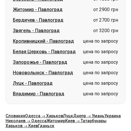
Кропивницкий
-
Павлоград
цена по запросу
Белая Церковь
-
Павлоград
цена по запросу
Запорожье
-
Павлоград
цена по запросу
Нововолынск
-
Павлоград
цена по запросу
Луцк
-
Павлоград
цена по запросу
Владимир
-
Павлоград
цена по запросу
Словакия
Одесса → Харьков
Луцк
Днепр → Умань
Украина
Николаев → Одесса
Житомир
Киев → Татарбунары
Харьков → Киев
Гданьск
Категории
Страны