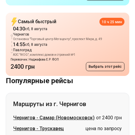
Остановка "Торговый центр Мегацентр", проспект Мира, д. 49
14:55
сб, 8 августа
Павлоград
АЗС "WOG", комплекс домов и строений №1
Перевозчик: Наджафова Е.Р. ФОП
2400 грн
Выбрать этот рейс
Популярные рейсы
Маршруты из г. Чернигов
Чернигов
-
Самар (Новомосковск)
от 2400 грн
Чернигов
-
Трускавец
цена по запросу
Чернигов
-
Кропивницкий
цена по запросу
Чернигов
-
Владимир
цена по запросу
Чернигов
-
Ковель
цена по запросу
Чернигов
-
Луцк
цена по запросу