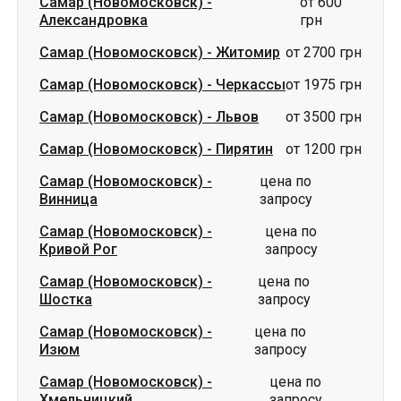
Самар (Новомосковск)
-
Львов
от 3500 грн
Самар (Новомосковск)
-
Пирятин
от 1200 грн
Самар (Новомосковск)
-
цена по
Винница
запросу
Самар (Новомосковск)
-
цена по
Кривой Рог
запросу
Самар (Новомосковск)
-
цена по
Шостка
запросу
Самар (Новомосковск)
-
цена по
Изюм
запросу
Самар (Новомосковск)
-
цена по
Хмельницкий
запросу
Маршруты в г. Самар
(Новомосковск)