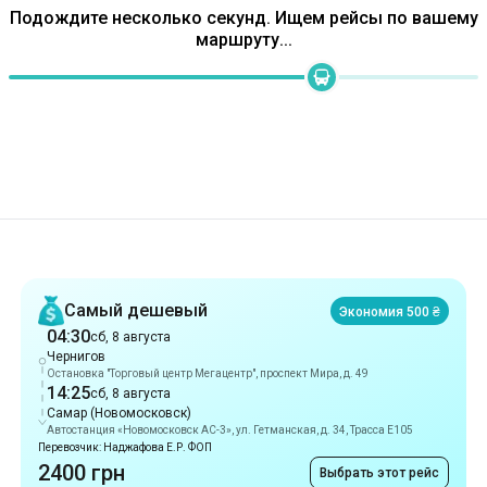
Рекомендации
Самый дешевый
Экономия 500 ₴
04:30
сб, 8 августа
Чернигов
Остановка "Торговый центр Мегацентр", проспект Мира, д. 49
14:25
сб, 8 августа
Самар (Новомосковск)
Автостанция «Новомосковск АС-3», ул. Гетманская, д. 34, Трасса E105
Перевозчик: Наджафова Е.Р. ФОП
2400 грн
Выбрать этот рейс
Самый быстрый
9 ч 45 мин
04:30
сб, 8 августа
Чернигов