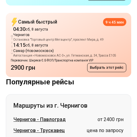
Остановка "Торговый центр Мегацентр", проспект Мира, д. 49
14:15
сб, 8 августа
Самар (Новомосковск)
Автостанция «Новомосковск АС-3», ул. Гетманская, д. 34, Трасса E105
Перевозчик: Ширяєв Є.Б ФОП/Транспортна компанія VIP
2900 грн
Выбрать этот рейс
Популярные рейсы
Маршруты из г. Чернигов
Чернигов
-
Павлоград
от 2400 грн
Чернигов
-
Трускавец
цена по запросу
Чернигов
-
Кропивницкий
цена по запросу
Чернигов
-
Владимир
цена по запросу
Чернигов
-
Ковель
цена по запросу
Чернигов
-
Луцк
цена по запросу