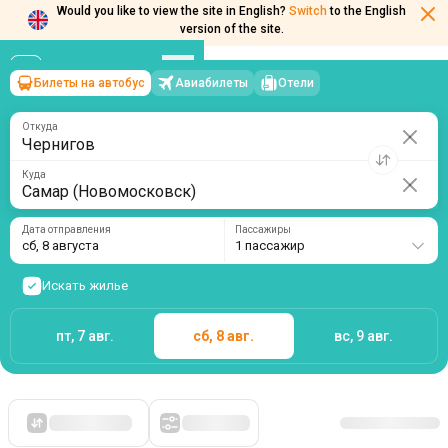
Would you like to view the site in English?
Switch
to the English
version of the site.
Билеты на автобус
Авиабилеты
Отели
Чернигов
→
Самар (Новомосковск)
сб, 8 августа
/
1 пассажир
Откуда
Куда
Дата отправления
Пассажиры
сб, 8 августа
1 пассажир
Искать жилье
пт, 7 авг.
сб, 8 авг.
вс, 9 авг.
Сначала дешевые
Фильтры