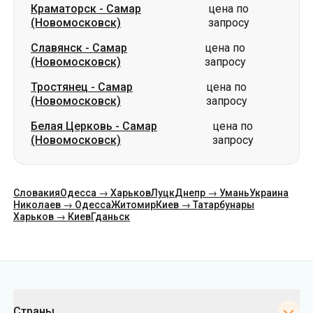
(Новомосковск)
запросу
Белая Церковь
-
Самар
цена по
(Новомосковск)
запросу
Словакия
Одесса → Харьков
Луцк
Днепр → Умань
Украина
Николаев → Одесса
Житомир
Киев → Татарбунары
Харьков → Киев
Гданьск
Категории
Страны
Города