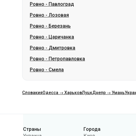
Ровно
-
Царичанка
Ровно
-
Дмитровка
Ровно
-
Петропавловка
Ровно
-
Смела
Словакия
Одесса → Харьков
Луцк
Днепр → Умань
Укра
Категории
Страны
Города
Украина
Киев
Польша
Одесса
Румыния
Варшава
Германия
Днепр
Чехия
Львов