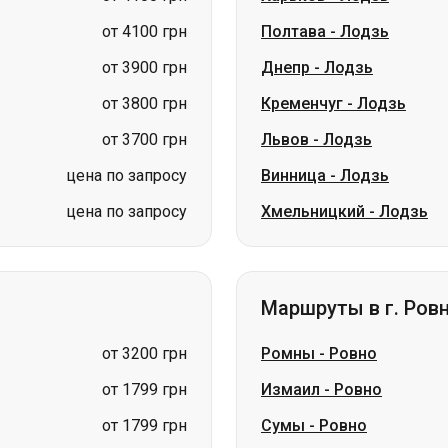
от 3700 грн
Львов
-
Лодзь
цена по запросу
Винница
-
Лодзь
цена по запросу
Хмельницкий
-
Лодзь
Маршруты в г. Ров
от 3200 грн
Ромны
-
Ровно
от 1799 грн
Измаил
-
Ровно
от 1799 грн
Сумы
-
Ровно
от 3200 грн
Павлоград
-
Ровно
от 3200 грн
Лозовая
-
Ровно
от 1699 грн
Шостка
-
Ровно