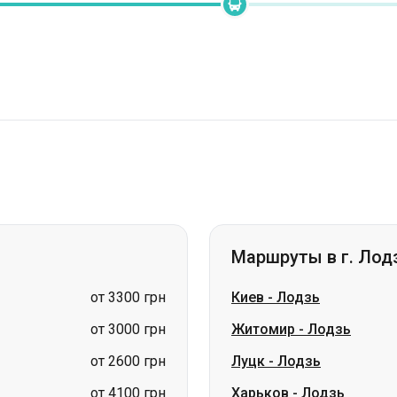
Маршруты в г. Лод
от 3300 грн
Киев
-
Лодзь
от 3000 грн
Житомир
-
Лодзь
от 2600 грн
Луцк
-
Лодзь
от 4100 грн
Харьков
-
Лодзь
от 4100 грн
Полтава
-
Лодзь
от 3900 грн
Днепр
-
Лодзь
от 3800 грн
Кременчуг
-
Лодзь