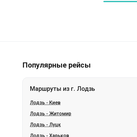
Популярные рейсы
Маршруты из г. Лодзь
Лодзь
-
Киев
Лодзь
-
Житомир
Лодзь
-
Луцк
Лодзь
-
Харьков
Лодзь
-
Днепр
Лодзь
-
Кривой Рог
Лодзь
-
Кременчуг