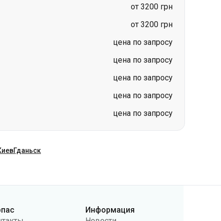
цена по запросу
цена по запросу
цена по запросу
цена по запросу
Киев
Гданьск
рпас
Информация
нтакты
Новости
ас
Перевозчикам
бличная оферта
Вопросы и ответы
литика
Возврат билетов
нфиденциальности
Карта сайта