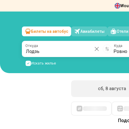
Woul
Новости
О нас
Возврат билетов
Ко
Билеты на автобус
Авиабилеты
Отели
Лодзь
→
Ровно
вс, 9 августа
/
1 пассажир
Откуда
Куда
Искать жилье
сб, 8 августа
Сначала дешевые