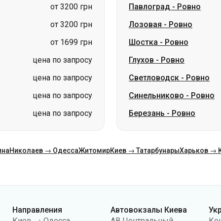
цена по запросу
Глухов
-
Ровно
цена по запросу
Светловодск
-
Ровно
цена по запросу
Синельниково
-
Ровно
цена по запросу
Березань
-
Ровно
ина
Николаев → Одесса
Житомир
Киев → Татарбунары
Харьков → 
Направления
Автовокзалы Киева
Ук
Киев → Одесса
АВ Центральный
Ко
Одесса → Киев
АС Киев (м.Вокзальная)
О н
Львов → Киев
АС Полесье
Пу
Варшава → Днепр
АС Южная
По
Днепр → Одесса
АС Дарница
ко