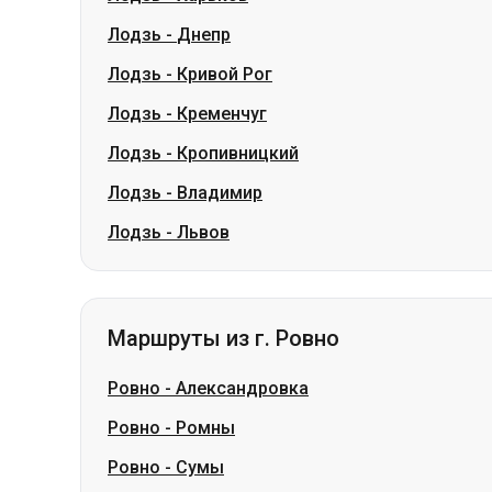
Лодзь
-
Кропивницкий
Лодзь
-
Владимир
Лодзь
-
Львов
Маршруты из г. Ровно
Ровно
-
Александровка
Ровно
-
Ромны
Ровно
-
Сумы
Ровно
-
Павлоград
Ровно
-
Лозовая
Ровно
-
Березань