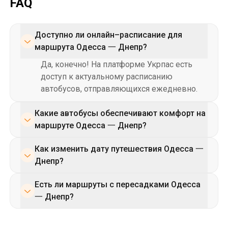
FAQ
Доступно ли онлайн–расписание для
маршрута Одесса 一 Днепр?
Да, конечно! На платформе Укрпас есть
доступ к актуальному расписанию
автобусов, отправляющихся ежедневно.
Какие автобусы обеспечивают комфорт на
маршруте Одесса 一 Днепр?
Марка и модель автобуса, наличие удобств
Как изменить дату путешествия Одесса 一
зависит от перевозчика. Узнать больше о
Днепр?
возможностях дополнительного комфорта
К сожалению, после того, как вы купили
в салоне вы можете после приобретения
Есть ли маршруты с пересадками Одесса
билет, изменить дату рейса невозможно.
билета.
一 Днепр?
Вы можете вернуть билет и приобрести
Большинство маршрутов из Одессы в
новый на нужную дату.
Днепр 一 это прямые рейсы. В описании