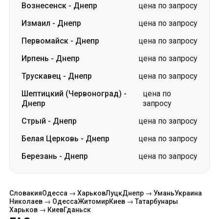
Вознесенск
-
Днепр
цена по запросу
Измаил
-
Днепр
цена по запросу
Первомайск
-
Днепр
цена по запросу
Ирпень
-
Днепр
цена по запросу
Трускавец
-
Днепр
цена по запросу
Шептицкий (Червоноград)
-
цена по
Днепр
запросу
Стрый
-
Днепр
цена по запросу
Белая Церковь
-
Днепр
цена по запросу
Березань
-
Днепр
цена по запросу
Словакия
Одесса → Харьков
Луцк
Днепр → Умань
Украина
Николаев → Одесса
Житомир
Киев → Татарбунары
Харьков → Киев
Гданьск