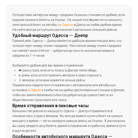
рейса вы можете увидеть, есть ли на
маршруте пересадки.
Путешествия автобусом между городами Украины становятся удобнее, если
заранее заказать билеты на Укрпас. На нашей платформе легко заказать
электронный билет на автобус
из Одессы
в Днепр на любое удобное время.
На сайте всегда актуальное расписание и детальные описания рейсов.
Удобный маршрут Одесса 一 Днепр
Прямой рейс Одесса 一 Днепр является удобным вариантом для всех, кто
путешествует между этими городами. Расстояние между этими городами
составляет около 500 км 一 добраться до пункта назначения можно в
среднем за 7–9 часов.
Выбирайте удобное для вас время отправления:
🌥️ рано утром, если есть планы в Днепре после обеда;
☀️ днём, если хотите приехать вечером и сразу отдохнуть;
🌛 вечером, если вам нравятся ночные рейсы.
Перевозчики предлагают отправление с автовокзала или автобусных
остановок
в Одессе
и прибытие на удобно расположенные станции в Днепре,
чтобы вы имели возможность быстро добраться до нужного места на
общественном транспорте или такси.
Время отправления в пиковые часы
Большинство рейсов по маршруту Одесса 一 Днепр отправляются в
пиковые часы утром и вечером. Вы всегда можете купить билет на нужную
вам дату и время 一 легко находите нужные рейсы на Укрпас. В расписании
вы сразу увидите цену билета, время отправления и прибытия, время в пути
и другие детали.
Особенности автобусного маршрута Одесса 一