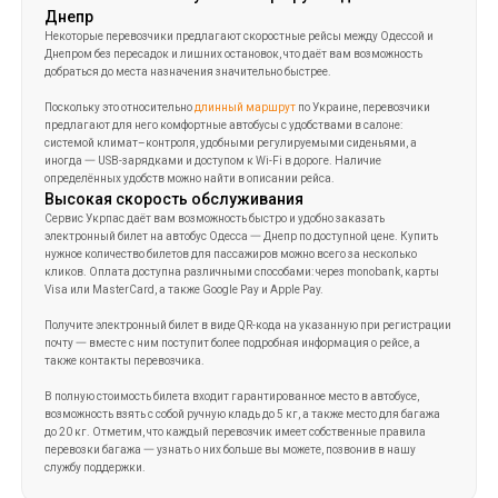
Днепр
Некоторые перевозчики предлагают скоростные рейсы между Одессой и
Днепром без пересадок и лишних остановок, что даёт вам возможность
добраться до места назначения значительно быстрее.
Поскольку это относительно
длинный маршрут
по Украине, перевозчики
предлагают для него комфортные автобусы с удобствами в салоне:
системой климат–контроля, удобными регулируемыми сиденьями, а
иногда 一 USB-зарядками и доступом к Wi-Fi в дороге. Наличие
определённых удобств можно найти в описании рейса.
Высокая скорость обслуживания
Сервис Укрпас даёт вам возможность быстро и удобно заказать
электронный билет на автобус Одесса 一 Днепр по доступной цене. Купить
нужное количество билетов для пассажиров можно всего за несколько
кликов. Оплата доступна различными способами: через monobank, карты
Visa или MasterCard, а также Google Pay и Apple Pay.
Получите электронный билет в виде QR-кода на указанную при регистрации
почту 一 вместе с ним поступит более подробная информация о рейсе, а
также контакты перевозчика.
В полную стоимость билета входит гарантированное место в автобусе,
возможность взять с собой ручную кладь до 5 кг, а также место для багажа
до 20 кг. Отметим, что каждый перевозчик имеет собственные правила
перевозки багажа 一 узнать о них больше вы можете, позвонив в нашу
службу поддержки.