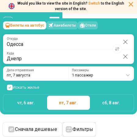
Would you like to view the site in English?
Switch
to the English
version of the site.
Билеты на автобус
Авиабилеты
Отели
Одесса
→
Днепр
пт, 7 августа
/
1 пассажир
Откуда
Куда
Дата отправления
Пассажиры
пт, 7 августа
1 пассажир
Искать жилье
чт, 6 авг.
пт, 7 авг.
сб, 8 авг.
Сначала дешевые
Фильтры