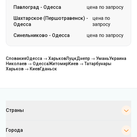
Павлоград
-
Одесса
цена по запросу
Шахтарское (Першотравенск)
-
цена по
Одесса
запросу
Синельниково
-
Одесса
цена по запросу
Словакия
Одесса → Харьков
Луцк
Днепр → Умань
Украина
Николаев → Одесса
Житомир
Киев → Татарбунары
Харьков → Киев
Гданьск
Категории
Страны
Города