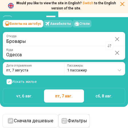
Would you like to view the site in English?
Switch
to the English
version of the site.
Билеты на автобус
Авиабилеты
Отели
Бровары
→
Одесса
пт, 7 августа
/
1 пассажир
Откуда
Куда
Дата отправления
Пассажиры
пт, 7 августа
1 пассажир
Искать жилье
чт, 6 авг.
пт, 7 авг.
сб, 8 авг.
Сначала дешевые
Фильтры