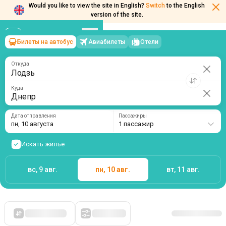
Would you like to view the site in English?
Switch
to the English
Билеты на автобус
Авиабилеты
Отели
Лодзь
→
Днепр
version of the site.
пн, 10 августа
/
1 пассажир
Откуда
Куда
Дата отправления
Пассажиры
пн, 10 августа
1 пассажир
Искать жилье
вс, 9 авг.
пн, 10 авг.
вт, 11 авг.