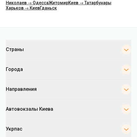
Николаев → Одесса
Житомир
Киев → Татарбунары
Харьков → Киев
Гданьск
Категории
Страны
Города
Направления
Автовокзалы Киева
Укрпас