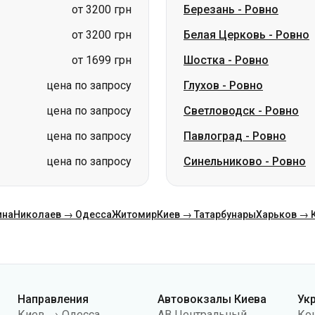
цена по запросу
Глухов
-
Ровно
цена по запросу
Светловодск
-
Ровно
цена по запросу
Павлоград
-
Ровно
цена по запросу
Синельниково
-
Ровно
ина
Николаев → Одесса
Житомир
Киев → Татарбунары
Харьков → 
Направления
Автовокзалы Киева
Ук
Киев → Одесса
АВ Центральный
Ко
Одесса → Киев
АС Киев (м.Вокзальная)
О н
Львов → Киев
АС Полесье
Пу
Варшава → Днепр
АС Южная
По
Днепр → Одесса
АС Дарница
ко