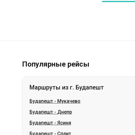
Популярные рейсы
Маршруты из г. Будапешт
Будапешт
-
Мукачево
Будапешт
-
Днепр
Будапешт
-
Ясиня
Будапешт
-
Сплит
Будапешт
-
Ивано-Франковск
Будапешт
-
Стрый
Будапешт
-
Коломыя