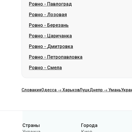
Ровно
-
Царичанка
Ровно
-
Дмитровка
Ровно
-
Петропавловка
Ровно
-
Смела
Словакия
Одесса → Харьков
Луцк
Днепр → Умань
Укра
Категории
Страны
Города
Украина
Киев
Польша
Одесса
Румыния
Варшава
Германия
Днепр
Чехия
Львов