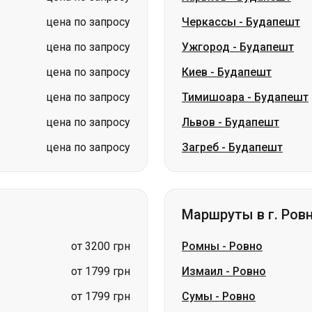
цена по запросу
Тимишоара
-
Будапешт
цена по запросу
Львов
-
Будапешт
цена по запросу
Загреб
-
Будапешт
Маршруты в г. Ров
от 3200 грн
Ромны
-
Ровно
от 1799 грн
Измаил
-
Ровно
от 1799 грн
Сумы
-
Ровно
от 3200 грн
Березань
-
Ровно
от 3200 грн
Белая Церковь
-
Ровно
от 1699 грн
Шостка
-
Ровно