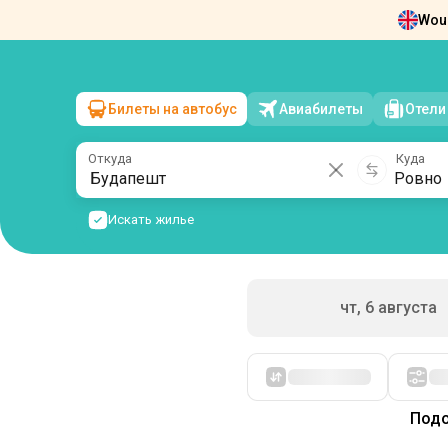
Woul
Новости
О нас
Возврат билетов
Ко
Билеты на автобус
Авиабилеты
Отели
Будапешт
→
Ровно
пт, 7 августа
/
1 пассажир
Откуда
Куда
Искать жилье
чт, 6 августа
Сначала дешевые