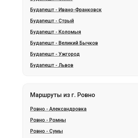
Будапешт
-
Великий Бычков
Будапешт
-
Ужгород
Будапешт
-
Львов
Маршруты из г. Ровно
Ровно
-
Александровка
Ровно
-
Ромны
Ровно
-
Сумы
Ровно
-
Павлоград
Ровно
-
Лозовая
Ровно
-
Березань