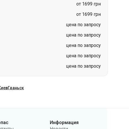
цена по запросу
цена по запросу
цена по запросу
цена по запросу
Киев
Гданьск
рпас
Информация
нтакты
Новости
ас
Перевозчикам
бличная оферта
Вопросы и ответы
литика
Возврат билетов
нфиденциальности
Карта сайта