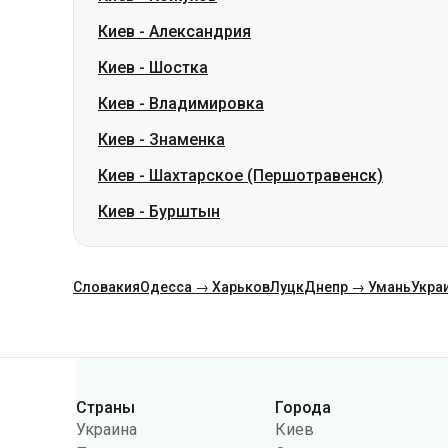
Киев
-
Александрия
Киев
-
Шостка
Киев
-
Владимировка
Киев
-
Знаменка
Киев
-
Шахтарское (Першотравенск)
Киев
-
Бурштын
Словакия
Одесса → Харьков
Луцк
Днепр → Умань
Укра
Категории
Страны
Города
Украина
Киев