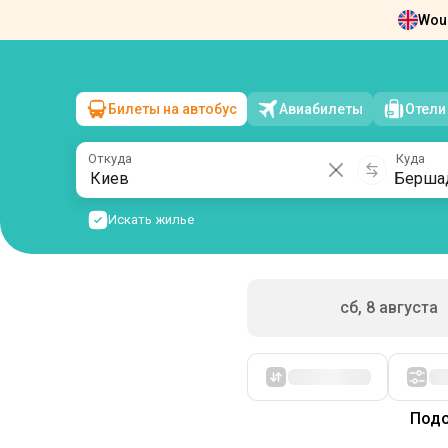
Woul
Новости
О нас
Возврат билетов
Ко
Билеты на автобус
Авиабилеты
Отели
Киев
→
Бершадь
вс, 9 августа
/
1 пассажир
Откуда
Куда
Искать жилье
сб, 8 августа
Подо