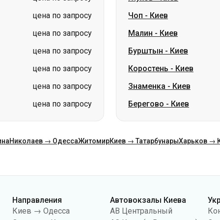
цена по запросу
Чоп
-
Киев
цена по запросу
Малин
-
Киев
цена по запросу
Бурштын
-
Киев
цена по запросу
Коростень
-
Киев
цена по запросу
Знаменка
-
Киев
цена по запросу
Берегово
-
Киев
ина
Николаев → Одесса
Житомир
Киев → Татарбунары
Харьков → 
Направления
Автовокзалы Киева
Ук
Киев → Одесса
АВ Центральный
Ко