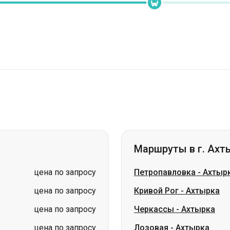
Маршруты в г. Ахт
цена по запросу
Петропавловка
-
Ахтыр
цена по запросу
Кривой Рог
-
Ахтырка
цена по запросу
Черкассы
-
Ахтырка
цена по запросу
Лозовая
-
Ахтырка
цена по запросу
Хмельницкий
-
Ахтырка
цена по запросу
Александровка
-
Ахтыр
цена по запросу
Павлоград
-
Ахтырка