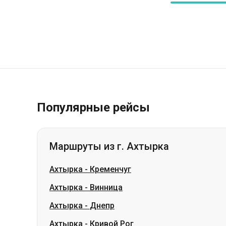
Популярные рейсы
Маршруты из г. Ахтырка
Ахтырка
-
Кременчуг
Ахтырка
-
Винница
Ахтырка
-
Днепр
Ахтырка
-
Кривой Рог
Ахтырка
-
Краматорск
Ахтырка
-
Славянск
Ахтырка
-
Запорожье