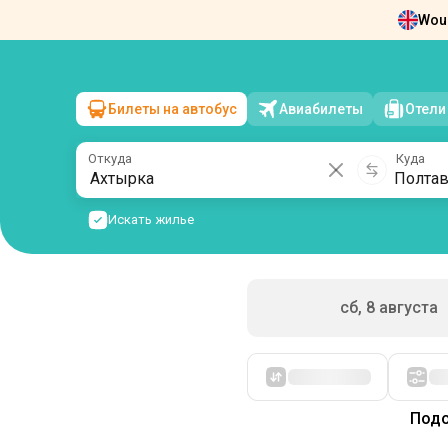
Woul
Новости
О нас
Возврат билетов
Ко
Билеты на автобус
Авиабилеты
Отели
Ахтырка
→
Полтава
вс, 9 августа
/
1 пассажир
Откуда
Куда
Искать жилье
сб, 8 августа
Сначала дешевые