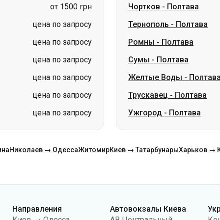
цена по запросу
Сумы
-
Полтава
цена по запросу
Желтые Воды
-
Полтав
цена по запросу
Трускавец
-
Полтава
цена по запросу
Ужгород
-
Полтава
ина
Николаев → Одесса
Житомир
Киев → Татарбунары
Харьков → 
Направления
Автовокзалы Киева
Ук
Киев → Одесса
АВ Центральный
Ко
Одесса → Киев
АС Киев (м.Вокзальная)
О н
Львов → Киев
АС Полесье
Пу
Варшава → Днепр
АС Южная
По
Днепр → Одесса
АС Дарница
ко