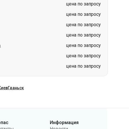
цена по запросу
а
цена по запросу
цена по запросу
цена по запросу
Киев
Гданьск
рпас
Информация
нтакты
Новости
ас
Перевозчикам
бличная оферта
Вопросы и ответы
литика
Возврат билетов
нфиденциальности
Карта сайта