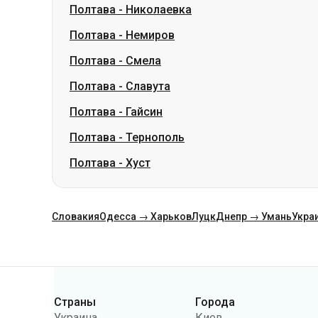
Полтава
-
Славута
Полтава
-
Гайсин
Полтава
-
Тернополь
Полтава
-
Хуст
Словакия
Одесса → Харьков
Луцк
Днепр → Умань
Укра
Категории
Страны
Города
Украина
Киев
Польша
Одесса
Румыния
Варшава
Германия
Днепр
Чехия
Львов