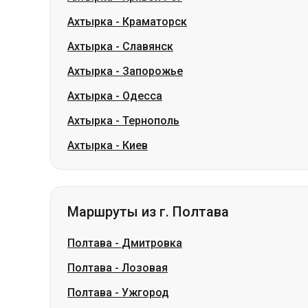
Ахтырка
-
Одесса
Ахтырка
-
Тернополь
Ахтырка
-
Киев
Маршруты из г. Полтава
Полтава
-
Дмитровка
Полтава
-
Лозовая
Полтава
-
Ужгород
Полтава
-
Николаевка
Полтава
-
Немиров
Полтава
-
Смела