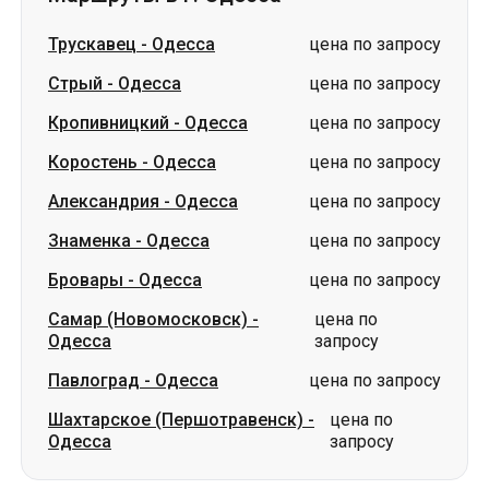
Коростень
-
Одесса
цена по запросу
Александрия
-
Одесса
цена по запросу
Знаменка
-
Одесса
цена по запросу
Бровары
-
Одесса
цена по запросу
Самар (Новомосковск)
-
цена по
Одесса
запросу
Павлоград
-
Одесса
цена по запросу
Шахтарское (Першотравенск)
-
цена по
Одесса
запросу
Словакия
Одесса → Харьков
Луцк
Днепр → Умань
Украина
Николаев → Одесса
Житомир
Киев → Татарбунары
Харьков → Киев
Гданьск