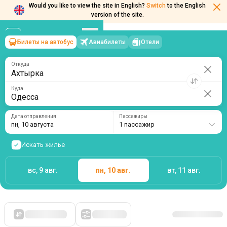
Would you like to view the site in English?
Switch
to the English
version of the site.
Билеты на автобус
Авиабилеты
Отели
Ахтырка
→
Одесса
пн, 10 августа
/
1 пассажир
Откуда
Куда
Дата отправления
Пассажиры
пн, 10 августа
1 пассажир
Искать жилье
вс, 9 авг.
пн, 10 авг.
вт, 11 авг.
Сначала дешевые
Фильтры