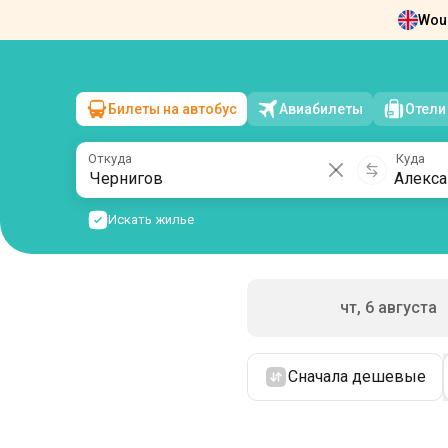
Woul
Новости
О нас
Возврат билетов
Ко
Билеты на автобус
Авиабилеты
Отели
Чернигов
→
Александровка
пт, 7 августа
/
1 пассажир
Откуда
Куда
Искать жилье
чт, 6 августа
Сначала дешевые