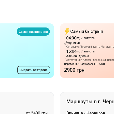
Самый быстрый
Самая низкая цена
04:30
пт, 7 августа
Чернигов
Остановка "Торговый центр Мегацентр"
16:04
пт, 7 августа
Александровка
Автостанция Александровка, ул. Центр
Перевозчик: Наджафова Е.Р. ФОП
2900 грн
Выбрать этот рейс
Маршруты в г. Чер
от 2400 грн
Винница
-
Чернигов