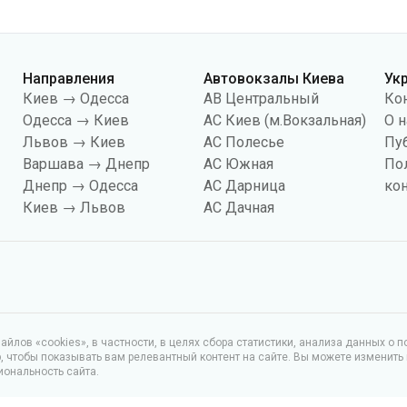
Направления
Автовокзалы Киева
Ук
Киев → Одесса
АВ Центральный
Ко
Одесса → Киев
АС Киев (м.Вокзальная)
О н
Львов → Киев
АС Полесье
Пу
Варшава → Днепр
АС Южная
По
Днепр → Одесса
АС Дарница
ко
Киев → Львов
АС Дачная
йлов «cookies», в частности, в целях сбора статистики, анализа данных о 
чтобы показывать вам релевантный контент на сайте. Вы можете изменить
иональность сайта.