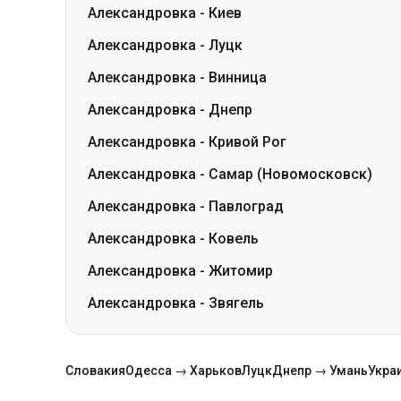
Александровка
-
Киев
Александровка
-
Луцк
Александровка
-
Винница
Александровка
-
Днепр
Александровка
-
Кривой Рог
Александровка
-
Самар (Новомосковск)
Александровка
-
Павлоград
Александровка
-
Ковель
Александровка
-
Житомир
Александровка
-
Звягель
Словакия
Одесса → Харьков
Луцк
Днепр → Умань
Укра