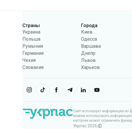
Страны
Города
Категории
Украина
Киев
Польша
Одесса
Румыния
Варшава
Германия
Днепр
Чехия
Львов
Словакия
Харьков
Сайт использует информацию из фа
можем использовать информацию, 
настроек может ограничить функц
Укрпас
2026
,